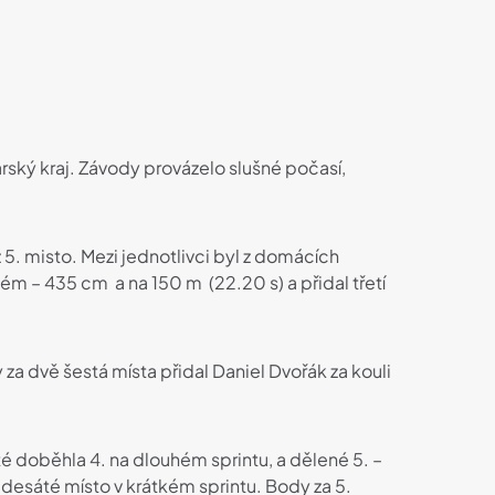
rský kraj. Závody provázelo slušné počasí,
 až 5. misto. Mezi jednotlivci byl z domácích
kém – 435 cm a na 150 m (22.20 s) a přidal třetí
 za dvě šestá místa přidal Daniel Dvořák za kouli
té doběhla 4. na dlouhém sprintu, a dělené 5. –
 desáté místo v krátkém sprintu. Body za 5.