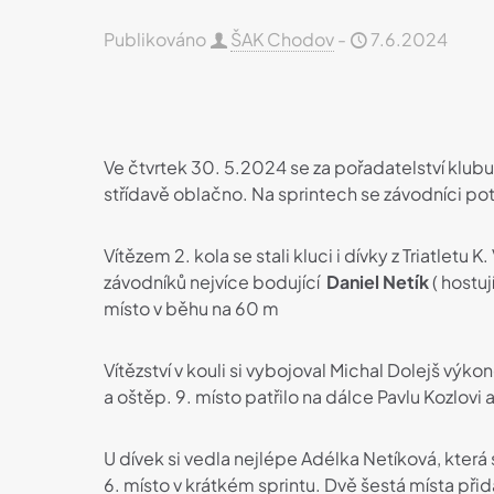
Publikováno
ŠAK Chodov
-
7.6.2024
Ve čtvrtek 30. 5.2024 se za pořadatelství klub
střídavě oblačno. Na sprintech se závodníci pot
Vítězem 2. kola se stali kluci i dívky z Triatletu 
závodníků nejvíce bodující
Daniel Netík
( hostu
místo v běhu na 60 m
Vítězství v kouli si vybojoval Michal Dolejš výk
a oštěp. 9. místo patřilo na dálce Pavlu Kozlovi
U dívek si vedla nejlépe Adélka Netíková, která
6. místo v krátkém sprintu. Dvě šestá místa při