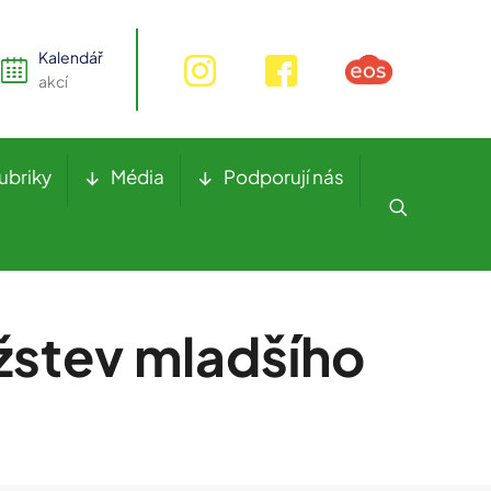
Kalendář
akcí
ubriky
Média
Podporují nás
užstev mladšího