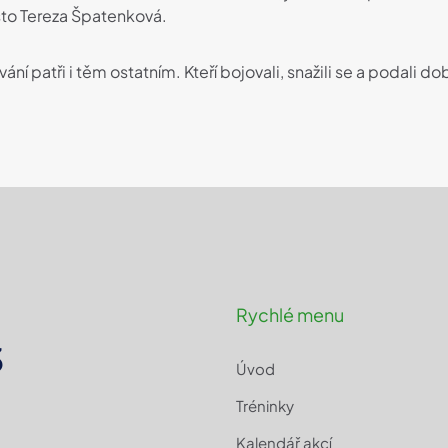
ísto Tereza Špatenková.
ání patři i těm ostatním. Kteří bojovali, snažili se a podali 
Rychlé menu
3
Úvod
Tréninky
Kalendář akcí