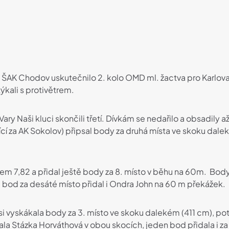
u ŠAK Chodov uskutečnilo 2. kolo OMD ml. žactva pro Karlova
ýkali s protivětrem.
K. Vary Naši kluci skončili třetí. Dívkám se nedařilo a obsadily
jící za AK Sokolov) připsal body za druhá místa ve skoku dale
onem 7,82 a přidal ještě body za 8. místo v běhu na 60m. Body
 a bod za desáté místo přidal i Ondra John na 60 m překážek.
 si vyskákala body za 3. místo ve skoku dalekém (411 cm), po
dala Stázka Horváthová v obou skocích, jeden bod přidala i za