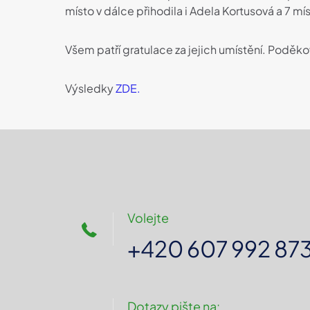
místo v dálce přihodila i Adela Kortusová a 7 m
Všem patří gratulace za jejich umístění. Poděkov
Výsledky
ZDE.
Volejte
+420 607 992 87
Dotazy pište na: