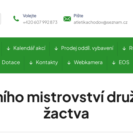
Volejte
Pište
+420 607 992 873
atletikachodov@seznam.cz
Kalendář akcí
Prodej oddíl. vybavení
R
Dotace
Kontakty
Webkamera
EOS
ního mistrovství dr
žactva