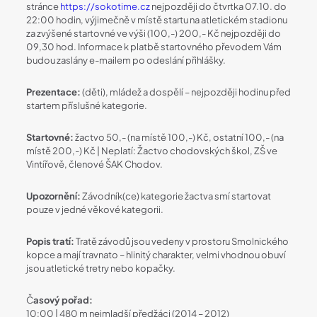
stránce
https://sokotime.cz
nejpozději do čtvrtka 07.10. do
22:00 hodin, výjimečně v místě startu na atletickém stadionu
za zvýšené startovné ve výši (100,-) 200,- Kč nejpozději do
09,30 hod. Informace k platbě startovného převodem Vám
budou zaslány e-mailem po odeslání přihlášky.
Prezentace:
(děti), mládež a dospělí – nejpozději hodinu před
startem příslušné kategorie.
Startovné:
žactvo 50,- (na místě 100,-) Kč, ostatní 100,- (na
místě 200,-) Kč | Neplatí: Žactvo chodovských škol, ZŠ ve
Vintířově, členové ŠAK Chodov.
Upozornění:
Závodník(ce) kategorie žactva smí startovat
pouze v jedné věkové kategorii.
Popis tratí:
Tratě závodů jsou vedeny v prostoru Smolnického
kopce a mají travnato – hlinitý charakter, velmi vhodnou obuví
jsou atletické tretry nebo kopačky.
Č
asový pořad:
10:00 | 480 m nejmladší předžáci (2014 – 2012)