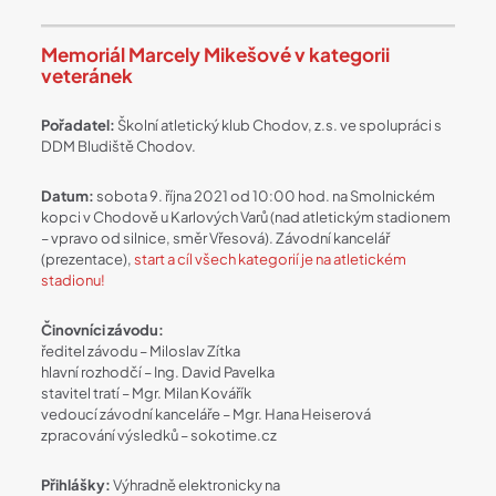
Memoriál Marcely Mikešové v kategorii
veteránek
Pořadatel:
Školní atletický klub Chodov, z.s. ve spolupráci s
DDM Bludiště Chodov.
Datum:
sobota 9. října 2021 od 10:00 hod. na Smolnickém
kopci v Chodově u Karlových Varů (nad atletickým stadionem
– vpravo od silnice, směr Vřesová). Závodní kancelář
(prezentace),
start a cíl všech kategorií je na atletickém
stadionu!
Činovníci závodu:
ředitel závodu – Miloslav Zítka
hlavní rozhodčí – Ing. David Pavelka
stavitel tratí – Mgr. Milan Kovářík
vedoucí závodní kanceláře – Mgr. Hana Heiserová
zpracování výsledků – sokotime.cz
Přihlášky:
Výhradně elektronicky na