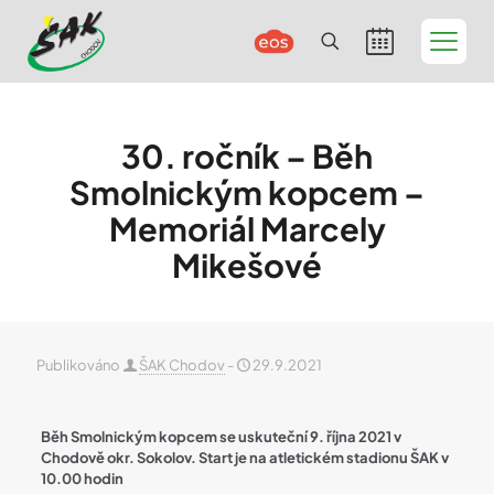
30. ročník – Běh
Smolnickým kopcem –
Memoriál Marcely
Mikešové
Publikováno
ŠAK Chodov
-
29.9.2021
Běh Smolnickým kopcem se uskuteční 9. října 2021 v
Chodově okr. Sokolov. Start je na atletickém stadionu ŠAK v
10.00 hodin