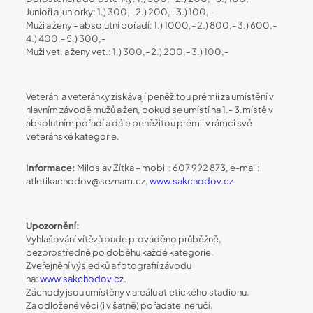
Junioři a juniorky: 1.) 300,- 2.) 200,- 3.) 100,-
Muži a ženy – absolutní pořadí: 1.) 1000,- 2.) 800,- 3.) 600,-
4.) 400,- 5.) 300,-
Muži vet. a ženy vet.: 1.) 300,- 2.) 200,- 3.) 100,-
Veteráni a veteránky získávají peněžitou prémii za umístění v
hlavním závodě mužů a žen, pokud se umístí na 1.- 3.místě v
absolutním pořadí a dále peněžitou prémii v rámci své
veteránské kategorie.
Informace:
Miloslav Zítka – mobil : 607 992 873, e-mail:
atletikachodov@seznam.cz,
www.sakchodov.cz
Upozornění:
Vyhlašování vítězů bude prováděno průběžně,
bezprostředně po doběhu každé kategorie.
Zveřejnění výsledků a fotografií závodu
na:
www.sakchodov.cz.
Záchody jsou umístěny v areálu atletického stadionu.
Za odložené věci (i v šatně) pořadatel neručí.