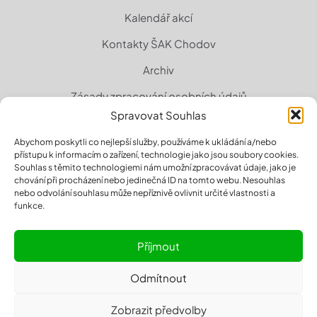
Kalendář akcí
Kontakty ŠAK Chodov
Archiv
Zásady zpracování osobních údajů
Spravovat Souhlas
Zásady cookies (EU)
Abychom poskytli co nejlepší služby, používáme k ukládání a/nebo
přístupu k informacím o zařízení, technologie jako jsou soubory cookies.
Souhlas s těmito technologiemi nám umožní zpracovávat údaje, jako je
chování při procházení nebo jedinečná ID na tomto webu. Nesouhlas
nebo odvolání souhlasu může nepříznivě ovlivnit určité vlastnosti a
funkce.
Příjmout
Odmítnout
© 2026 sakchodov.cz | All Rights Reserved | Powered by
Zobrazit předvolby