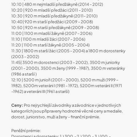
10:10 | 480 m nejmladší předžákyně (2014 – 2012)
10:20 | 920 m mladší předžáci (2011 – 2010)
10:30 | 920 m mladší předžákyně (2011– 2010)
10:40| 920 m starší předžáci (2009 – 2008)
10:50 | 920 m starší předžákyně (2009 – 2008)
11:00 | 1100 m mladší žákyně (2007 – 2006)
11:10 | 1100 m mladší žáci (2007 – 2006)
11:20 | 1100 m starší žákyně (2005 – 2004)
11:30 | 1800 m starší žáci (2005 – 2004) a 1800 m dorostenky
(2003 – 2002)
11:45| 3500 m dorostenci (2003 – 2002), 3500 m juniorky
(2001 – 2000), 3500 m ženy (1999 – 1987), 3500 m veteránky
(1986 a starší )
12:10 | 5200 m junioři (2001 – 2000), 5200 m muži (1999 –
1982), 5200m veteráni I (1981 – 1972), 5200m veteráni II (1971
-1962) a veteráni III (1961 a starší)
Ceny:
Pro nejrychlejší závodníky a závodnice v jednotlivých
kategoriích jsou připraveny hodnotné věcné ceny a medaile,
dorost, juniorstvo, muži a ženy – finanční prémie.
Peněžní prémie:
Dorostenci a dorostenky: 1.) 300,- 2.) 200,- 3.) 100,-