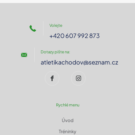
Volejte
+420 607 992 873
Dotazy pište na:
atletikachodov@seznam.cz
Rychlé menu
Úvod
Tréninky