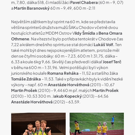
m, 7,80, dálka 518, či mladší žáci
Pavel Chabera
(60 m – 9, 07)
a
Martin Baranovský
60 m – 9,49, 600 m -2:11
Největším zážitkem byl sprint na 60 m, kde se představila
většina sprinterů družstva mužů ŠAKu Chodov včetně dvou
hostujících atletů z MDDM Ostrov V
ildy Šmídla
a
Bena
Omara
Othmene
. Na vítezství bylo potřeba tentokrát v Chodove čas
7,22 a králem dnešního sprintu se stal domácí
Lukáš Volf.
Ten
také mohl být dnes nejspokojenějším atletem, protože měl
den se čtyřmi osobáky: 60 m – 7,23, 600 m 1:31,75, dálka –
6,33 a koule 6kg 9,66. Skvělý čas předvedl i dálkař
Josef Terč
v běhu na 600 m – 1:31,96. Velmi potěšující byl i výkon
juniorského koulaře
Romana Reháka
– 11,52 a staršího žáka
Tomáše Zdrálka
– 11,53. Také v přípravkách byly k vidění hezké
výkony – např. 60 m
Anastázie
Horváthová
(2011) – 10,67
Martin Prošek
(2010) – 9,44 60 m př. malých
Martin Prošek
(2010) – 10,53 300 m. J
akub Kopecký
(2013) – 64,56
Anastázie Horváthová
(2012) – 63,59.