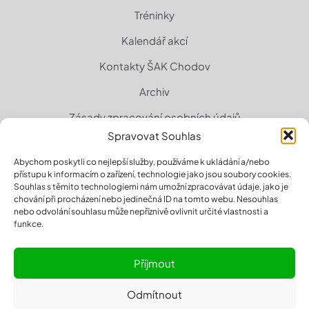
Tréninky
Kalendář akcí
Kontakty ŠAK Chodov
Archiv
Zásady zpracování osobních údajů
Spravovat Souhlas
Zásady cookies (EU)
Abychom poskytli co nejlepší služby, používáme k ukládání a/nebo
přístupu k informacím o zařízení, technologie jako jsou soubory cookies.
Souhlas s těmito technologiemi nám umožní zpracovávat údaje, jako je
chování při procházení nebo jedinečná ID na tomto webu. Nesouhlas
nebo odvolání souhlasu může nepříznivě ovlivnit určité vlastnosti a
funkce.
Příjmout
Odmítnout