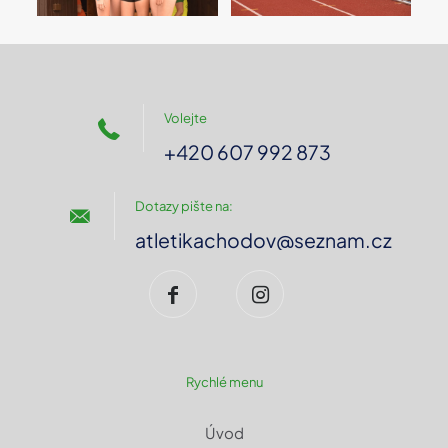
Volejte
+420 607 992 873
Dotazy pište na:
atletikachodov@seznam.cz
Rychlé menu
Úvod