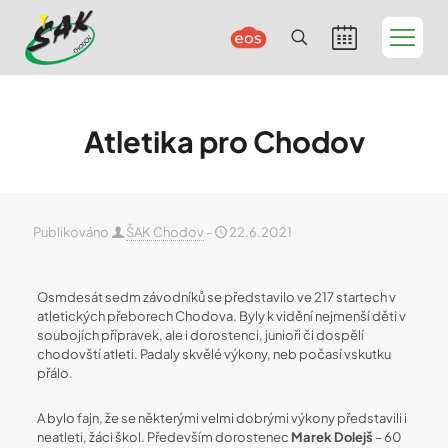
Atletika pro Chodov
Publikováno
ŠAK Chodov
-
22.6.2021
Osmdesát sedm závodníků se představilo ve 217 startech v
atletických přeborech Chodova. Byly k vidění nejmenší děti v
soubojích přípravek, ale i dorostenci, junioři či dospělí
chodovští atleti. Padaly skvělé výkony, neb počasí vskutku
přálo.
A bylo fajn, že se některými velmi dobrými výkony představili i
neatleti, žáci škol. Především dorostenec
Marek Dolejš
– 60