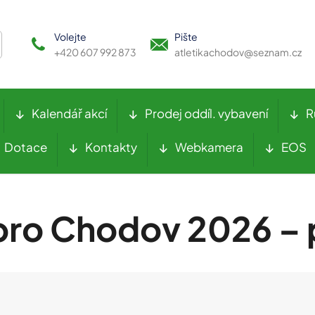
Volejte
Pište
+420 607 992 873
atletikachodov@seznam.cz
Kalendář akcí
Prodej oddíl. vybavení
R
Dotace
Kontakty
Webkamera
EOS
 pro Chodov 2026 – 