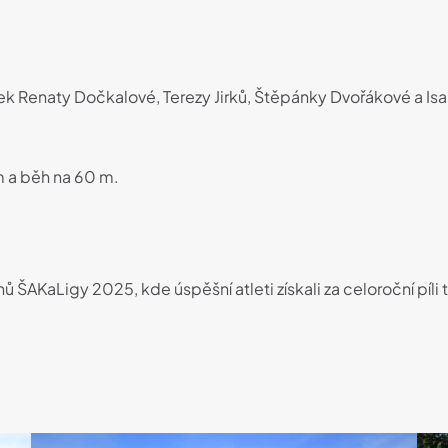
ek Renaty Dočkalové, Terezy Jirků, Štěpánky Dvořákové a Isa
m a běh na 60 m.
ŠAKaLigy 2025, kde úspěšní atleti získali za celoroční píli