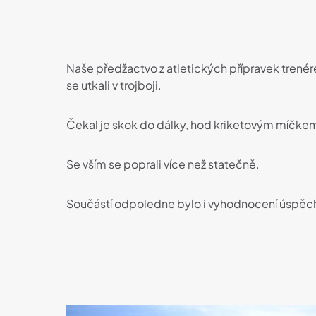
Naše předžactvo z atletických přípravek trenér
se utkali v trojboji.
Čekal je skok do dálky, hod kriketovým míčke
Se vším se poprali více než statečně.
Součástí odpoledne bylo i vyhodnocení úspěchů 