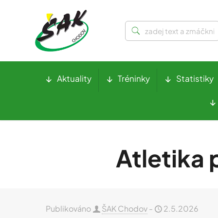
Aktuality
Tréninky
Statistiky
Atletika
Publikováno
ŠAK Chodov
-
2.5.2026