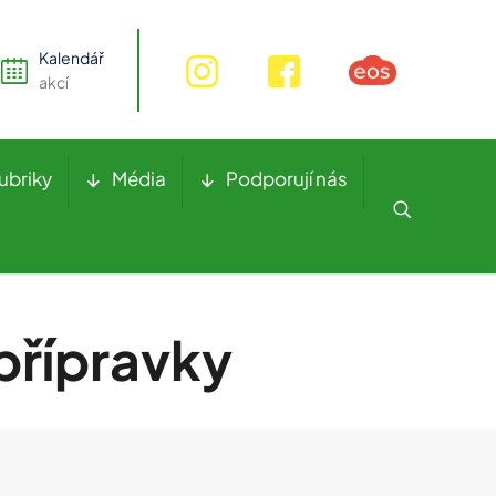
Kalendář
akcí
ubriky
Média
Podporují nás
přípravky