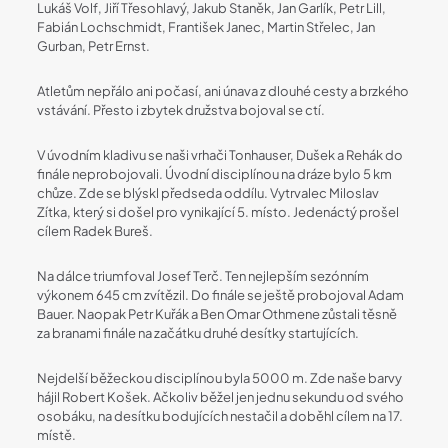
Lukáš Volf, Jiří Třesohlavý, Jakub Staněk, Jan Garlík, Petr Lill,
Fabián Lochschmidt, František Janec, Martin Střelec, Jan
Gurban, Petr Ernst.
Atletům nepřálo ani počasí, ani únava z dlouhé cesty a brzkého
vstávání. Přesto i zbytek družstva bojoval se ctí.
V úvodním kladivu se naši vrhači Tonhauser, Dušek a Rehák do
finále neprobojovali. Úvodní disciplínou na dráze bylo 5 km
chůze. Zde se blýskl předseda oddílu. Vytrvalec Miloslav
Zítka, který si došel pro vynikající 5. místo. Jedenáctý prošel
cílem Radek Bureš.
Na dálce triumfoval Josef Terč. Ten nejlepším sezónním
výkonem 645 cm zvítězil. Do finále se ještě probojoval Adam
Bauer. Naopak Petr Kuřák a Ben Omar Othmene zůstali těsně
za branami finále na začátku druhé desítky startujících.
Nejdelší běžeckou disciplínou byla 5000 m. Zde naše barvy
hájil Robert Košek. Ačkoliv běžel jen jednu sekundu od svého
osobáku, na desítku bodujících nestačil a doběhl cílem na 17.
místě.