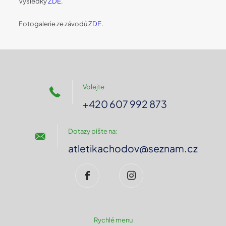
Výsledky
ZDE
.
Fotogalerie ze závodů
ZDE
.
Volejte
+420 607 992 873
Dotazy pište na:
atletikachodov@seznam.cz
Rychlé menu