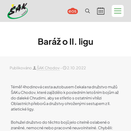
Baráž o II. ligu
Publikováno
ŠAK Chodov
-
2.10.2022
Téměř 4hodinová cesta autobusem čekala na družstvo mužů
ŠAKu Chodov, které zajíždělo k posledním letošním bojům až
do daleké Chrudimi, aby se střetlo s ostatními vítězi
Oblastních přeborů a družstvy ohroženými sestupem z II.
atletické ligy.
Bohužel družstvo do těchto bojů jelo citelně oslabené o
zraněné, nemocné nebo pracovně neuvolnitelné. Chyběli: