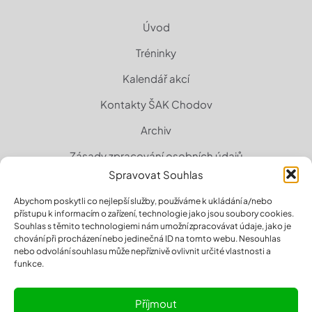
Úvod
Tréninky
Kalendář akcí
Kontakty ŠAK Chodov
Archiv
Zásady zpracování osobních údajů
Spravovat Souhlas
Zásady cookies (EU)
Abychom poskytli co nejlepší služby, používáme k ukládání a/nebo
přístupu k informacím o zařízení, technologie jako jsou soubory cookies.
Souhlas s těmito technologiemi nám umožní zpracovávat údaje, jako je
chování při procházení nebo jedinečná ID na tomto webu. Nesouhlas
nebo odvolání souhlasu může nepříznivě ovlivnit určité vlastnosti a
funkce.
Příjmout