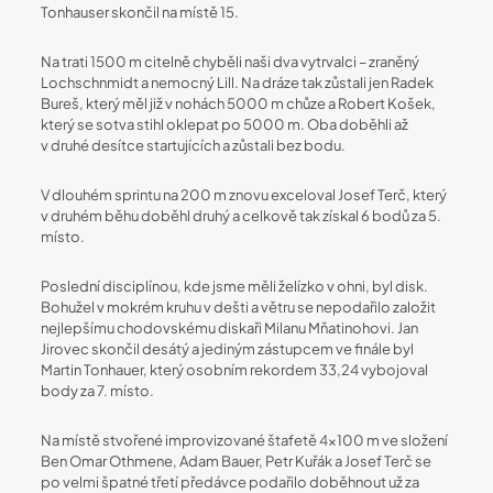
Tonhauser skončil na místě 15.
Na trati 1500 m citelně chyběli naši dva vytrvalci – zraněný
Lochschnmidt a nemocný Lill. Na dráze tak zůstali jen Radek
Bureš, který měl již v nohách 5000 m chůze a Robert Košek,
který se sotva stihl oklepat po 5000 m. Oba doběhli až
v druhé desítce startujících a zůstali bez bodu.
V dlouhém sprintu na 200 m znovu exceloval Josef Terč, který
v druhém běhu doběhl druhý a celkově tak získal 6 bodů za 5.
místo.
Poslední disciplínou, kde jsme měli želízko v ohni, byl disk.
Bohužel v mokrém kruhu v dešti a větru se nepodařilo založit
nejlepšímu chodovskému diskaři Milanu Mňatinohovi. Jan
Jirovec skončil desátý a jediným zástupcem ve finále byl
Martin Tonhauer, který osobním rekordem 33,24 vybojoval
body za 7. místo.
Na místě stvořené improvizované štafetě 4×100 m ve složení
Ben Omar Othmene, Adam Bauer, Petr Kuřák a Josef Terč se
po velmi špatné třetí předávce podařilo doběhnout už za