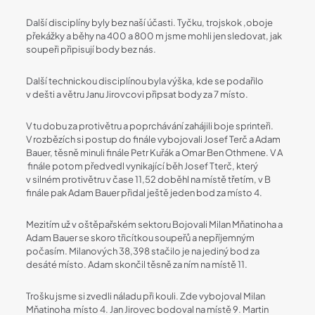
Další disciplíny byly bez naší účasti. Tyčku, trojskok ,oboje
překážky a běhy na 400 a 800 m jsme mohli jen sledovat, jak
soupeři připisují body bez nás.
Další technickou disciplínou byla výška, kde se podařilo
v dešti a větru Janu Jirovcovi připsat body za 7 místo.
V tu dobu za protivětru a poprchávání zahájili boje sprinteři.
V rozbězích si postup do finále vybojovali Josef Terč a Adam
Bauer, těsně minuli finále Petr Kuřák a Omar Ben Othmene. V A
finále potom předvedl vynikající běh Josef Tterč, který
v silném protivětru v čase 11,52 doběhl na místě třetím, v B
finále pak Adam Bauer přidal ještě jeden bod za místo 4.
Mezitím už v oštěpařském sektoru Bojovali Milan Mňatinoha a
Adam Bauer se skoro třicítkou soupeřů a nepříjemným
počasím. Milanových 38,398 stačilo je na jediný bod za
desáté místo. Adam skončil těsně za ním na místě 11.
Trošku jsme si zvedli náladu při kouli. Zde vybojoval Milan
Mňatinoha místo 4. Jan Jirovec bodoval na místě 9. Martin