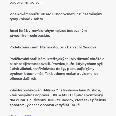
bodovaným pořadím.
V celkovém součtu obsadil Chodov mezi 13 zúčastněnými
týmy krásné 7. místo.
Josef Terč byl navíc druhým nejvíce bodovaným
závodníkem celé baráže.
Poděkování všem, kteří nastoupili v barvách Chodova.
Poděkování patří i těm, kteří z jakýchkoliv důvodů chtěli ale
okolnosti jim to nedovolili. Pravdou je, že i kdybychom byli
úplně všichni, na tři vítězné a do ligy postupující týmy
bychom letos neměli. Tak budeme makat a uvidíme, co
přinese další rok.
Zvláštní poděkování i Milanu Mňatinohovi a Janu Duškovi,
kteří přispěli na dopravu 5000 a 4000 Kč jako sponzorský
dar klubu. Hnutí Místní HNHRM Chodov, které také přislíbilo
sponzorský dar na dopravu ve výši 5000 kč.