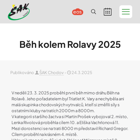
Běh kolem Rolavy 2025
Publikováno
ŠAK Chodov
-
24.3.2025
V neděli 23. 3. 2025 proběhl první běh mimo dráhu Běh na
Rolavě. Jeho pořadatelem byl Triatlet K. Vary a nechyběla ani
malá skupinka chodovských vytrvalců, kteří si změřili síly s
ostatními kluby na tratích 2000m a 8000m.
V kategorii staršího žactva si Martin Prošek vybojoval 2. místo,
Lenka Rivolová proběhla cílem 10. a Eliška Vachrlonová 11.
Mezi dorostenci se na trati 8000 m představil Richard Gregor.
Cílem proběhl na krásném 4. místě.