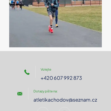
Volejte
+420 607 992 873
Dotazy pište na:
atletikachodov@seznam.cz