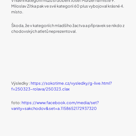
V hlavní kategorii mužů si doběhl Josef Münzer na místě 9.
Miloslav Zítka pak ve své kategorii 60 plus vybojoval krásné 4.
místo.
Škoda, že v kategoriích mladšího žactva a přípravek se nikdo z
chodovských atletů neprezentoval.
Výsledky :
https://sokotime.cz/vysledky/g-live.html?
f=250323-rolava/250323.clax
foto:
https://www.facebook.com/media/set?
vanity=sakchodov&set=a.1158652172937320