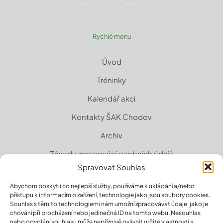
Rychlé menu
Úvod
Tréninky
Kalendář akcí
Kontakty ŠAK Chodov
Archiv
Zásady zpracování osobních údajů
Spravovat Souhlas
Zásady cookies (EU)
Abychom poskytli co nejlepší služby, používáme k ukládání a/nebo
přístupu k informacím o zařízení, technologie jako jsou soubory cookies.
Souhlas s těmito technologiemi nám umožní zpracovávat údaje, jako je
chování při procházení nebo jedinečná ID na tomto webu. Nesouhlas
nebo odvolání souhlasu může nepříznivě ovlivnit určité vlastnosti a