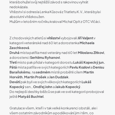
která bohužel svůj nejtěžší závod s rakovinou vyhrát
nedokázala.
Vítězství si odnesla Lenka Kůsová z Triatletu K.V., která byla i
absolutní vítězkou žen.
Mužům v letošním ročníku kraloval Michal Oplt z OTC Vlčáci.
Z chodovských atletů si
vítězství
vybojovali
Jiří Valjent
v
kategorii veteránské nad 60 let a dorostenka
Michaela
Zaschkeová
.
Druhá
místa patřila mezi veterány nad 60 let
Miloslavu Zítkovi
,
a dorostenci
Serhiimu Ryhanovi
.
Třetí
místo pak přidal v kategorii dorostu
Lukáš Kopecký jun.
Pátá
místa patřila ve svých kategoriích
Pavlu Kozlovi
a
Denisu
Baraňskému
, na
sedmém
místě proběhli cílem
Martin
Horváth
,
Martin Prošek
a
Jan Dudziak
.
Devátí
pak byli ve svých věkových kategoriích
Lukáš
Kopecký
sen.,
Ondřej John
a
Jakub Kopecký
.
Do nejlepší desítky běžců se pak ve své kategorii probojoval
ještě
Matyáš Buchtel
.
Gratulace všem, kteří i v tak velké konkurenci obstáli, ale i
všem ostatním závodníkům a poděkování jim i těm, co