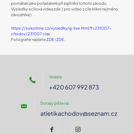
pomáhali jako pořadatelé při zajištění tohoto závodu.
Výsledky a cílová videa zde: ( pro video z cíle klikni na jméno
závodníka )
https://sokotime.cz/vysledky/g-live.html?f=231007-
chodov/231007.clax
Fotografie najdete
ZDE
i
ZDE
.
Volejte
+420 607 992 873
Dotazy pište na:
atletikachodov@seznam.cz