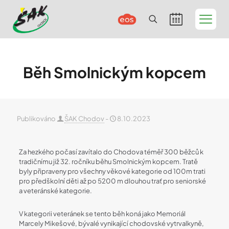
Běh Smolnickým kopcem
Publikováno
ŠAK Chodov
-
8.10.2023
Za hezkého počasí zavítalo do Chodova téměř 300 běžců k
tradičnímu již 32. ročníku běhu Smolnickým kopcem. Tratě
byly připraveny pro všechny věkové kategorie od 100m trati
pro předškolní děti až po 5200 m dlouhou trať pro seniorské
a veteránské kategorie.
V kategorii veteránek se tento běh koná jako Memoriál
Marcely Mikešové, bývalé vynikající chodovské vytrvalkyně,