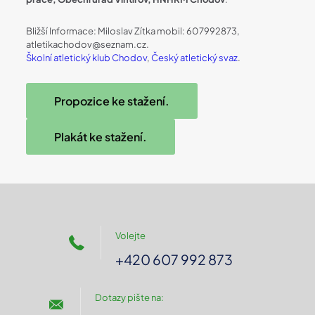
Bližší Informace: Miloslav Zítka mobil: 607992873,
atletikachodov@seznam.cz.
Školní atletický klub Chodov
,
Český atletický svaz
.
Propozice ke stažení.
Plakát ke stažení.
Volejte
+420 607 992 873
Dotazy pište na: