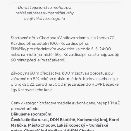
Dorost a juniorstvo mohou po
nahlášení házet a vrhat náčiní váhy
svojí věkové kategorie
Startovné děti z Chodova a Vintířova zdarma, cizí žactvo 70,-
Kč/disciplína, ostatní 100,- Kč za disciplínu.
Přihlášky prostřednictvím www.atletika.cz do 5. 5. 24:00
nebo na místě (na místě 150,- Kč za disciplínu, a to nejpozději
60 minut před jejím začátkem!)
Závody na 60 m předžactva, 800 m žactva a dorostu jsou
zařazené do Běžeckého poháru mládeže Karlovarského kraje
pro rok 2022, závod na 5000 m je zařazen do HOPR běžecké
ligy Karlovarského kraje.
Ceny v kategoriích žactva medaile a věcné ceny, nejlepší M a Ž
peněžní prémie.
Děkujeme sponzorům:
Česká atletika s.r.o., DDM Bludiště, Karlovarský kraj, Karel
Matička, Město Chodov, Lukáš Kopecký – truhlářské
práce, Obecní úřad Vintířov, HNHRM Chodov
.