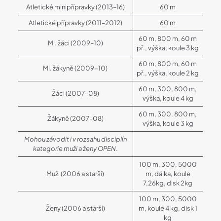
Atletické minipřípravky (2013–16)
60 m
Atletické přípravky (2011–2012)
60 m
60 m, 800 m, 60 m
Ml. žáci (2009–10)
př., výška, koule 3 kg
60 m, 800 m, 60 m
Ml. žákyně (2009-10)
př., výška, koule 2 kg
60 m, 300, 800 m,
Žáci (2007–08)
výška, koule 4 kg
60 m, 300, 800 m,
Žákyně (2007–08)
výška, koule 3 kg
Mohou závodit i v rozsahu disciplín
kategorie muži a ženy OPEN
.
100 m, 300, 5000
Muži (2006 a starší)
m, dálka, koule
7,26kg, disk 2kg
100 m, 300, 5000
Ženy (2006 a starší)
m, koule 4 kg, disk 1
kg