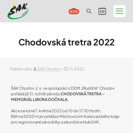
Chodovská tretra 2022
Publikováno
ŠAK Chodov
-
1.5.2022
ŠAK Chodov, z. s. ve spolupráci s DDM „Bludiště“ Chodov
pořádá již 31. ročník závodu
CHODOVSKÁ TRETRA –
MEMORIÁL LIBORA DOČKALA.
Akce se koná 7. května 2022 od 10 do 17.30 hodin.
Běh na 5000 m je vyhlášen Mistrovstvím Karlovarského kraje
pro registrované závodníky a závodnice klubů KK.