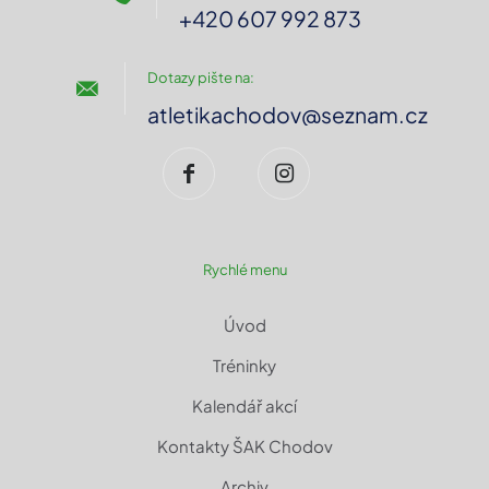
+420 607 992 873
Dotazy pište na:
atletikachodov@seznam.cz
Rychlé menu
Úvod
Tréninky
Kalendář akcí
Kontakty ŠAK Chodov
Archiv