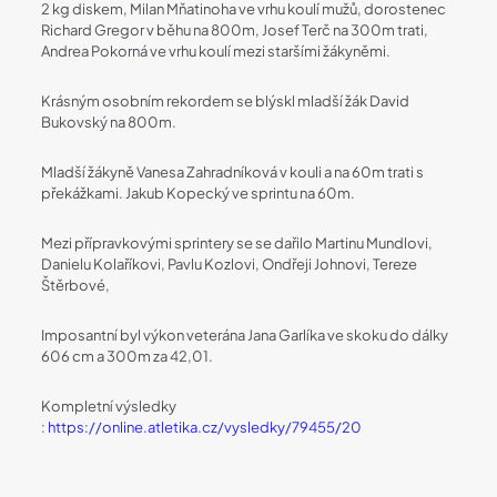
2 kg diskem, Milan Mňatinoha ve vrhu koulí mužů, dorostenec
Richard Gregor v běhu na 800m, Josef Terč na 300m trati,
Andrea Pokorná ve vrhu koulí mezi staršími žákyněmi.
Krásným osobním rekordem se blýskl mladší žák David
Bukovský na 800m.
Mladší žákyně Vanesa Zahradníková v kouli a na 60m trati s
překážkami. Jakub Kopecký ve sprintu na 60m.
Mezi přípravkovými sprintery se se dařilo Martinu Mundlovi,
Danielu Kolaříkovi, Pavlu Kozlovi, Ondřeji Johnovi, Tereze
Štěrbové,
Imposantní byl výkon veterána Jana Garlíka ve skoku do dálky
606 cm a 300m za 42,01.
Kompletní výsledky
:
https://online.atletika.cz/vysledky/79455/20