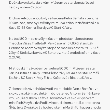
Dočkala ve skoku dalekém- vítězem se stal domácí Josef
Terč výkonem 620 cm.
Druhou velkou cenou byly velká cena Petra Bernata v běhu na
100m. zde jsme byli svědky velmi kvalitního rozběhu i finále a
času 10,68 Kevina Škardy z AC Start K. Vary.
Na trati 800 m se skvělým časem představil dorostenec
Theodor Váša z Triatletu K. Vary časem 1:57,83 či starší žák
Ferdinand Andreovský ze stejného oddílu s časem 2:08,57 či
žákyně Stela Uzlíková z AK Sokolov, která prolétla cílem v čase
2:21,98.
Mistrovským závodem byl běh na 5000m. Vítězem se stal
Jakub Pietrula z Dukly Praha Přeborníky KV kraje se stali Tomáš
Kožák z SC Start K. Vary Eliška Kučerová z Triatletu K.Vary.
Z domácích závodníků si vedli velmi dobře Denis Baraňski ve
skoku vysokém, a dalekém, dorostenec Antonín Seménka ve
vrhu koulí a diskem. Stázka Horváthová ve skoku vysokém
mladších žákyň, Jirka Petřík v hodu diskem a koulí, dorostenka
Štěpánka Dvořáková v hodu diskem n Martin Tonhauser v hodu