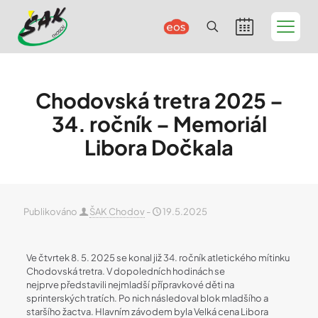
Chodovská tretra 2025 –
34. ročník – Memoriál
Libora Dočkala
Publikováno
ŠAK Chodov
-
19.5.2025
Ve čtvrtek 8. 5. 2025 se konal již 34. ročník atletického mítinku
Chodovská tretra. V dopoledních hodinách se
nejprve představili nejmladší přípravkové děti na
sprinterských tratích. Po nich následoval blok mladšího a
staršího žactva. Hlavním závodem byla Velká cena Libora