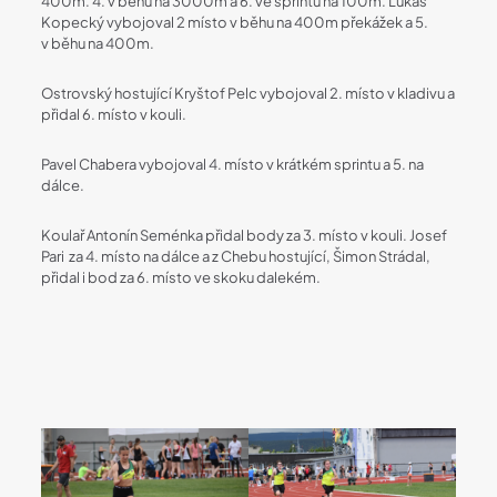
400m. 4. v běhu na 3000m a 6. ve sprintu na 100m. Lukáš
Kopecký vybojoval 2 místo v běhu na 400m překážek a 5.
v běhu na 400m.
Ostrovský hostující Kryštof Pelc vybojoval 2. místo v kladivu a
přidal 6. místo v kouli.
Pavel Chabera vybojoval 4. místo v krátkém sprintu a 5. na
dálce.
Koulař Antonín Seménka přidal body za 3. místo v kouli. Josef
Pari za 4. místo na dálce a z Chebu hostující, Šimon Strádal,
přidal i bod za 6. místo ve skoku dalekém.