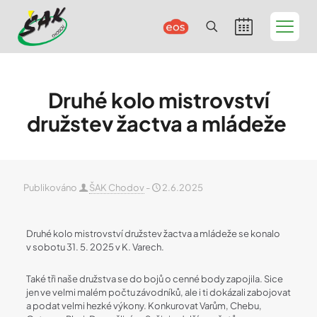
Druhé kolo mistrovství
družstev žactva a mládeže
Publikováno
ŠAK Chodov
-
2.6.2025
Druhé kolo mistrovství družstev žactva a mládeže se konalo
v sobotu 31. 5. 2025 v K. Varech.
Také tři naše družstva se do bojů o cenné body zapojila. Sice
jen ve velmi malém počtu závodníků, ale i ti dokázali zabojovat
a podat velmi hezké výkony. Konkurovat Varům, Chebu,