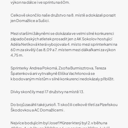
výkon na dálce i ve sprintu na 60m.
Celkově skončilo naše družstvo na 8. místě a dokázali porazit
jen Domažlice a Sušici.
Mezi staršími žákyněmi se dokázala ve velmi silné konkurenci
západočeských atletek prosadit jen z AK Sokolov hostující
Adéla Netíková která vybojovala 4. místo mezi sprinterkami na
60 m za skvělý čas 8,09 a 7. místem mezi dálkařkami za výkon
4,75 m.
Sprinterky Andrea Pokorná, Zsofia Burmisztrova, Tereza
Špatenková ani vytrvalkyně Eliška Vachrlonová se
k bodovaným místům v silné konkurenci nedokázaly přiblížit.
Dívky skončily mezi 17 družstvy na místě 13.
Do bojů zasáhli také junioři. Ti skočili celkově třetí za Plzeňskou
Škodovkou a AC Domažlicemi .
Nejvíce bodujícím byl Josef Münzer který byl 2.v běhu na