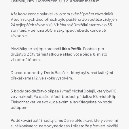
Ostrovu, Plzni, Domažlicím, Sušici a dalším městům.
A že konkurence byla veliká, o tom svědčí počet závodníků.
V technických disciplínách bylo puštěno do soutěže vždy jen
24 nejlepších závodníků. V běhu na 60m žáků startovalo 35
sprinterů, v běhu na 300m žákyň pak třeba dokonce 56
závodnic.
Mezi žáky se nejlépe prosadil
Jirka Petřík
. Posbíral pro
družstvo 2 čtvrtá místa (koule a kladivo) a přidal 8. místo
v hodu oštěpem.
Druhou oporou byl Denis Baraňski, který byl 6. nad krátkými
překážkami a 12. ve skoku vysokém.
3 body pro družstvo připsal i vrhač Michal Dolejš, který byl 10.
ve vrhu koulí. Po dalších třech bodech přidali za 10. místa Filip
Fleischhacker ve skoku dalekém a Jan Kriegelstein v hodu
oštěpem.
Poděkování patří i hostujícímu Danielu Netíkovi, který ve velmi
silné konkurenci na body nedosáhl i přesto že předvedl skvělý