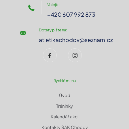
Volejte
+420 607 992 873
Dotazy pište na:
atletikachodov@seznam.cz
Rychlé menu
Úvod
Tréninky
Kalendář akcí
Kontakty ŠAK Chodov