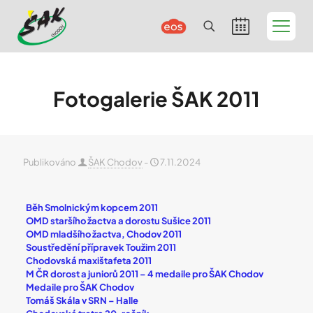
Fotogalerie ŠAK 2011
Publikováno
ŠAK Chodov
-
7.11.2024
Běh Smolnickým kopcem 2011
OMD staršího žactva a dorostu Sušice 2011
OMD mladšího žactva, Chodov 2011
Soustředění přípravek Toužim 2011
Chodovská maxištafeta 2011
M ČR dorost a juniorů 2011
–
4 medaile pro ŠAK Chodov
Medaile pro ŠAK Chodov
Tomáš Skála v SRN
–
Halle