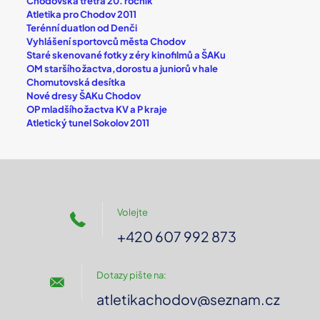
Chodovská tretra 20. ročník
Atletika pro Chodov 2011
Terénní duatlon od Denči
Vyhlášení sportovců města Chodov
Staré skenované fotky z éry kinofilmů a ŠAKu
OM staršího žactva,dorostu a juniorů v hale
Chomutovská desítka
Nové dresy ŠAKu Chodov
OP mladšího žactva KV a P kraje
Atletický tunel Sokolov 2011
Volejte
+420 607 992 873
Dotazy pište na:
atletikachodov@seznam.cz