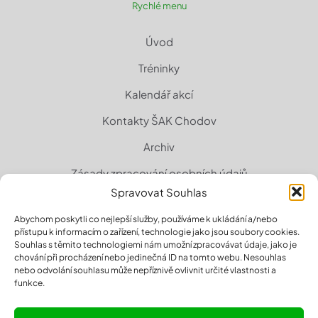
Rychlé menu
Úvod
Tréninky
Kalendář akcí
Kontakty ŠAK Chodov
Archiv
Zásady zpracování osobních údajů
Spravovat Souhlas
Zásady cookies (EU)
Abychom poskytli co nejlepší služby, používáme k ukládání a/nebo
přístupu k informacím o zařízení, technologie jako jsou soubory cookies.
Souhlas s těmito technologiemi nám umožní zpracovávat údaje, jako je
chování při procházení nebo jedinečná ID na tomto webu. Nesouhlas
nebo odvolání souhlasu může nepříznivě ovlivnit určité vlastnosti a
funkce.