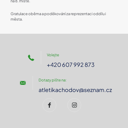
na 8. místě.
Gratulace oběma a poděkování za reprezentaci oddílu i
města.
Volejte
+420 607 992 873
Dotazy pište na:
atletikachodov@seznam.cz