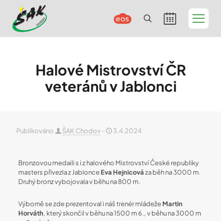
Halové Mistrovství ČR
veteránů v Jablonci
Publikováno
ŠAK Chodov
-
3.4.2024
Bronzovou medaili s i z halového Mistrovství České republiky
masters přivezla z Jablonce
Eva Hejnicová
za běh na 3000 m.
Druhý bronz vybojovala v běhu na 800 m.
Výborně se zde prezentoval i náš trenér mládeže
Martin
Horváth
, který skončil v běhu na 1500 m 6., v běhu na 3000 m