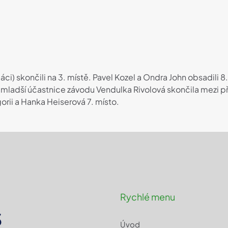
i) skončili na 3. místě. Pavel Kozel a Ondra John obsadili 8
mladší účastnice závodu Vendulka Rivolová skončila mezi př
gorii a Hanka Heiserová 7. místo.
Rychlé menu
3
Úvod