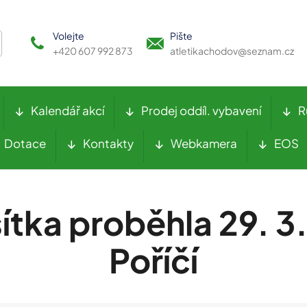
Volejte
Pište
+420 607 992 873
atletikachodov@seznam.cz
Kalendář akcí
Prodej oddíl. vybavení
R
Dotace
Kontakty
Webkamera
EOS
ítka proběhla 29. 3
Poříčí