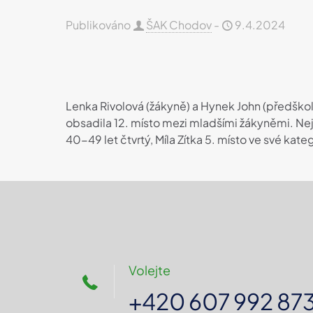
Publikováno
ŠAK Chodov
-
9.4.2024
Lenka Rivolová (žákyně) a Hynek John (předškolác
obsadila 12. místo mezi mladšími žákyněmi. Nej
40-49 let čtvrtý, Míla Zítka 5. místo ve své kate
Volejte
+420 607 992 87