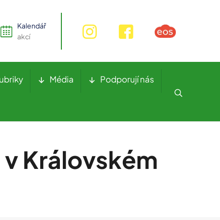
Kalendář
akcí
ubriky
Média
Podporují nás
. v Královském