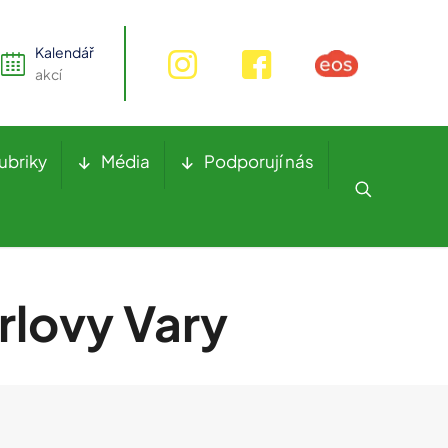
Kalendář
akcí
ubriky
Média
Podporují nás
rlovy Vary