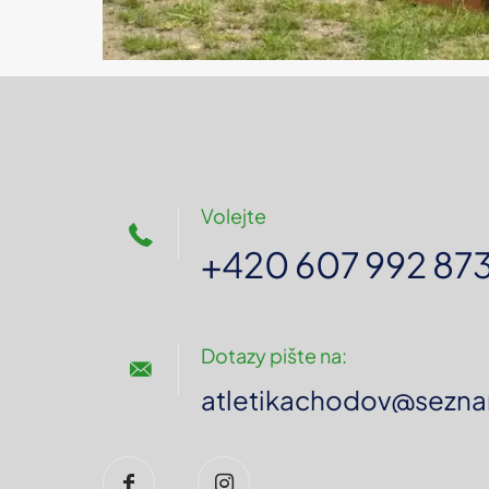
Volejte
+420 607 992 87
Dotazy pište na:
atletikachodov@sezna