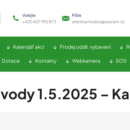
Volejte
Pište
+420 607 992 873
atletikachodov@seznam.cz
Kalendář akcí
Prodej oddíl. vybavení
R
Dotace
Kontakty
Webkamera
EOS
vody 1.5.2025 – Ka