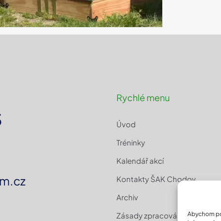
Rychlé menu
3
Úvod
Tréninky
Kalendář akcí
m.cz
Kontakty ŠAK Chodov
Archiv
Abychom pos
Zásady zpracování osobních 