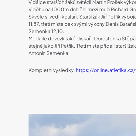
V dálce starších žáků zvítězil Martin Prošek v
V běhu na 1000m doběhl mezi muži Richard Greg
Skvěle si vedli koulaři. Starší žák Jiří Petřík v
11,87, třetí místa pak svými výkony Denis Baraň
Seménka 12,10.
Medaile dovezli také diskaři. Dorostenka Štěpá
stejně jako Jiří Petřík. Třetí místa přidali starší
Antonín Seménka.
Kompletní výsledky.
https://online.atletika.