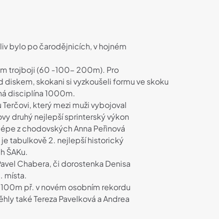
oliv bylo po čarodějnicích, v hojném
kém trojboji (60 -100- 200m). Pro
od diskem, skokani si vyzkoušeli formu ve skoku
ná disciplína 1000m.
u Terčovi, který mezi muži vybojoval
ovy druhý nejlepší sprinterský výkon
ejlépe z chodovských Anna Peřinová
 je tabulkově 2. nejlepší historický
ch ŠAKu.
 Pavel Chabera, či dorostenka Denisa
. místa.
rál 100m př. v novém osobním rekordu
hly také Tereza Pavelková a Andrea