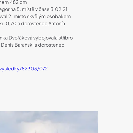
ýkonem 482 cm
or na 5. místě v čase 3:02,21.
ybojoval 2. místo skvělým osobákem
ski 10,70 a dorostenec Antonín
nka Dvořáková vybojovala stříbro
 žák Denis Baraňski a dorostenec
cz/vysledky/82303/0/2