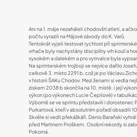
Ani na 1. máje nezaháleli chodovští atleti, a ačk
počtu vyrazili na Májové závody do K. Varů.
Tentokrát vyjeli testovat rychlost při sprinters
vrhače byly nachystány disciplíny vrh koulí a h
vysokém a dalekém a pro vytrvalce byla vypsa
Na sprinterském trojboji se nejvíce dařilo Josef
celkově 3. místo 2291 b, což je po Václavu Zich
v historii ŠAKu Chodov. Mezi ženami si vedla n
ziskem 2038 b skončila na 10. místě. i její výkon
výkon (po výkonech Lucie Čepilové) v tabulká
Výborně se ve sprintu představili i dorostenec
Purkartová, kteří v absolutním pořadí obsadili 10
Skvěle si vedli překážkáři. Denis Baraňski vyh
před Martinem Proškem. Osobní rekordy si zabě
Pokorná.