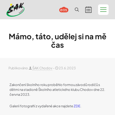
Mámo, táto, udělej si na mě
čas
Publikováno
ŠAK Chodov
-
23.6.2023
Zakončení školního roku proběhlo formou závodů rodičů s
dětmi na stadioně Školního atletického klubu Chodov dne 22.
června 2023.
Galerii fotografií z vydařené akce najdete
ZDE
.