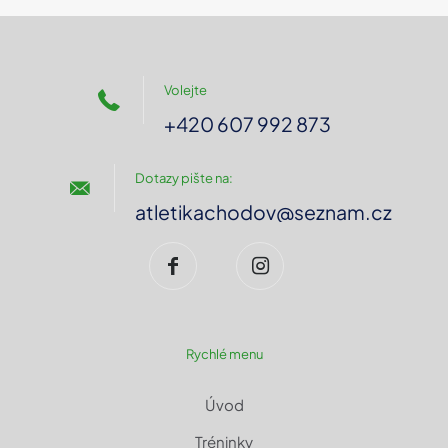
Volejte
+420 607 992 873
Dotazy pište na:
atletikachodov@seznam.cz
Rychlé menu
Úvod
Tréninky