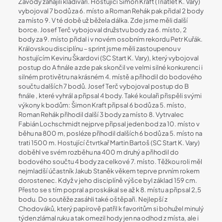
Závody zahájili kladiváři. Hostující Šimon Kraft (Triatlet K. Vary)
vybojoval 7 bodů za 6. místo a Roman Rehák pak přidal 2 body
za místo 9. V té době už běžela dálka. Zde jsme měli další
borce. Josef Terč vybojoval družstvu body za 6. místo, 2
body za 9. místo přidal i v novém osobním rekordu Petr Kuřák.
Královskou disciplínu – sprint jsme měli zastoupenou v
hostujícím Kevinu Škardovi (SC Start K. Vary), který vybojoval
postup do A finále a zde pak skončil ve velmi silné konkurenci i
silném protivětru na krásném 4. místě a přihodil do bodového
součtu dalších 7 bodů. Josef Terč vybojoval postup do B
finále , které vyhrál a připsal 4 body. Také koulaři přispěli svými
výkony k bodům: Šimon Kraft připsal 6 bodů za 5. místo,
Roman Rehák přihodil další 3 body za místo 8. Vytrvalec
Fabián Lochschmidt nejprve připsal jeden bod za 10. místo v
běhu na 800 m, posléze přihodil dalších 6 bodů za 5. místo na
trati 1500 m. Hostující čtvrtkař Martin Bartoš (SC Start K. Vary)
doběhl ve svém rozběhu na 400 m druhý a přihodil do
bodového součtu 4 body za celkové 7. místo. Těžkou roli měl
nejmladší účastník Jakub Staněk věkem teprve prvním rokem
dorostenec. Když v jeho disciplíně výšce byl základ 159 cm.
Přesto se s tím popral a proskákal se až k 8. místu a připsal 2,5
bodu. Do soutěže zasáhli také oštěpaři. Nejlepší z
Chodováků, který papírově patřil k favoritům si bohužel minulý
týden zlámal ruku a tak omezil hody jen na odhod z místa, ale i