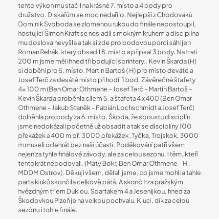
tento výkon mu stačil na krásné 7. místo a 4 body pro
družstvo. Diskařům se moc nedařilo. Nejlepší z Chodováků
Dominik Svoboda se zlomenou rukou do finále nepostoupil,
hostující Šimon Kraft se nesladil s mokrým kruhem a disciplína
mu doslova nevyšla a tak si zde pro bodovou porci sáhl jen
Roman Rehák, který obsadil 8. místo a připsal 3 body. Na trati
200 m jsme měli hned tři bodující sprintery.. Kevin Škarda (H)
si doběhl pro 5. místo. Martin Bartoš ( H) pro místo deváté a
Josef Terč za desáté místo přihodil 1 bod. Závěrečné štafety
4x 100 m (Ben Omar Othmene – Josef Terč – Martin Bartoš –
Kevin Škarda proběhla cílem 5. a štafeta 4 x 400 (Ben Omar
Othmene – Jakub Staněk – Fabián Lochschmidt a Josef Terč)
doběhla pro body za 6. místo. Škoda, že spoustu disciplín
jsme nedokázali početně už obsadit a tak se disciplíny 100
překážek a 400 m př. 3000 překážek ,Tyčka, Trojskok, 3000
m museli odehrát bez naší účasti. Poděkování patří všem
nejen za tyhle finálové závody, ale za celou sezonu. I těm, kteří
tentokrát nebodovali. (Maty Bokr, Ben Omar Othmene – H .
MDDM Ostrov). Děkuji všem, dělali jsme, co jsme mohli a tahle
parta kluků skončila celkově pátá. A skončit za pražským
hvězdným triem Duklou, Spartakem 4 a Jesenijkou, hned za
Škodovkou Plzeň je na velkou pochvalu. Kluci, dík za celou
sezónu i tohle finále.