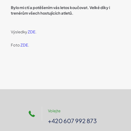
Bylo mi ctí a potěšením vás letos koučovat. Velké díky i
trenérům všech hostujících atletů.
Výsledky
ZDE
.
Foto
ZDE
.
Volejte
+420 607 992 873