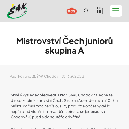
Mistrovství Čech juniorů
skupina A
Publikováno
ŠAK Chodov
-
16.9.2022
Skvělý výsledek předvedli junioři ŠAKu Chodov na jedné ze
dvou skupin Mistrovství Čech. Skupina A se odehrávala 10. 9. v
Sušici. Počasí moc nepřálo, silný protivítr a občasný déšť
nepřálo individuálním rekordům, přesto se jedenáctka
Chodováků pustila do soutěže odvážně.