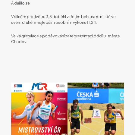
A dařilo se .
V silném protivětru 3,3 doběhl v třetím běhu na 6. místě ve
svém druhém nejlepším osobním výkonu 11,24.
Velká gratulace a poděkování za reprezentaci oddílu i města
Chodov.