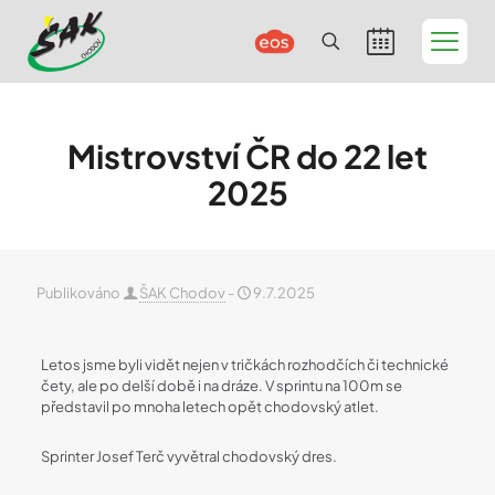
Mistrovství ČR do 22 let
2025
Publikováno
ŠAK Chodov
-
9.7.2025
Letos jsme byli vidět nejen v tričkách rozhodčích či technické
čety, ale po delší době i na dráze. V sprintu na 100m se
představil po mnoha letech opět chodovský atlet.
Sprinter Josef Terč vyvětral chodovský dres.