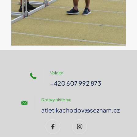
Volejte
+420 607 992 873
Dotazy pište na:
atletikachodov@seznam.cz