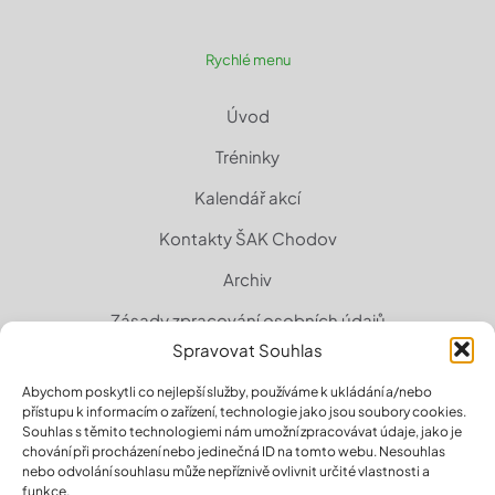
Rychlé menu
Úvod
Tréninky
Kalendář akcí
Kontakty ŠAK Chodov
Archiv
Zásady zpracování osobních údajů
Spravovat Souhlas
Zásady cookies (EU)
Abychom poskytli co nejlepší služby, používáme k ukládání a/nebo
přístupu k informacím o zařízení, technologie jako jsou soubory cookies.
Souhlas s těmito technologiemi nám umožní zpracovávat údaje, jako je
chování při procházení nebo jedinečná ID na tomto webu. Nesouhlas
nebo odvolání souhlasu může nepříznivě ovlivnit určité vlastnosti a
funkce.