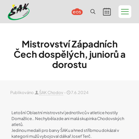
Mistrovství Západních
Čech dospělých, juniorů a
dorostu
Publikováno
ŠAK Chodov
-
7.6.2024
Letošní Oblastní mistrovství jednotlivců v atletice hostily
Domažlice.. Nechyběla zde ani malá skupinka Chodovských
atletů.
Jedinou medaili pro barvy ŠAKu a hned stříbrnou dokázal v
kategorii mužů vybojoval dálkař Josef Terč.