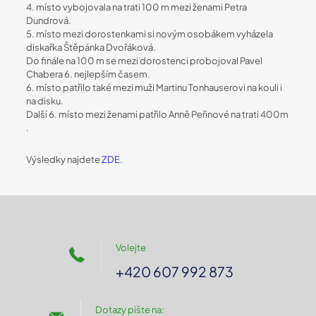
4. místo vybojovala na trati 100 m mezi ženami Petra
Dundrová.
5. místo mezi dorostenkami si novým osobákem vyházela
diskařka Štěpánka Dvořáková.
Do finále na 100 m se mezi dorostenci probojoval Pavel
Chabera 6. nejlepším časem.
6. místo patřilo také mezi muži Martinu Tonhauserovi na kouli i
na disku.
Další 6. místo mezi ženami patřilo Anně Peřinové na trati 400m
.
Výsledky najdete
ZDE
.
Volejte
+420 607 992 873
Dotazy pište na: