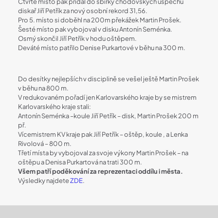
Čtvrté místo pak přidal do sbírky chodovských úspěchu
diskař Jiří Petřík za nový osobní rekord 31,56.
Pro 5. místo si doběhl na 200m překážek Martin Prošek.
Šesté místo pak vybojoval v disku Antonín Seménka.
Osmý skončil Jiří Petřík v hodu oštěpem.
Deváté místo patřilo Denise Purkartové v běhu na 300 m.
Do desítky nejlepších v disciplině se vešel ještě Martin Prošek
v běhu na 800 m.
V redukovaném pořadí jen Karlovarského kraje by se mistrem
Karlovarského kraje stali:
Antonín Seménka –koule Jiří Petřík – disk, Martin Prošek 200 m
př.
Vícemistrem KV kraje pak Jiří Petřík – oštěp, koule , a Lenka
Rivolová – 800 m.
Třetí místa by vybojoval za svoje výkony Martin Prošek – na
oštěpu a Denisa Purkartová na trati 300 m.
Všem patří poděkování za reprezentaci oddílu i města.
Výsledky najdete
ZDE
.