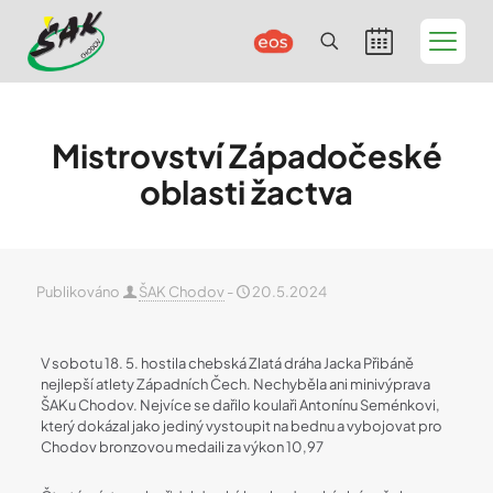
Mistrovství Západočeské
oblasti žactva
Publikováno
ŠAK Chodov
-
20.5.2024
V sobotu 18. 5. hostila chebská Zlatá dráha Jacka Přibáně
nejlepší atlety Západních Čech. Nechyběla ani minivýprava
ŠAKu Chodov. Nejvíce se dařilo koulaři Antonínu Seménkovi,
který dokázal jako jediný vystoupit na bednu a vybojovat pro
Chodov bronzovou medaili za výkon 10,97