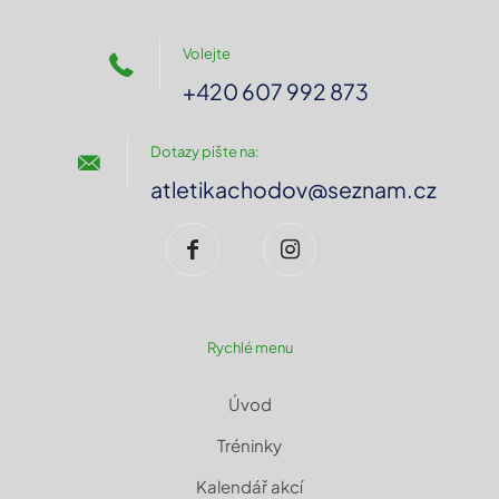
Volejte
+420 607 992 873
Dotazy pište na:
atletikachodov@seznam.cz
Rychlé menu
Úvod
Tréninky
Kalendář akcí