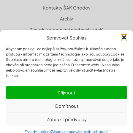
Kontakty ŠAK Chodov
Archiv
Zásady zpracování osobních údajů
Spravovat Souhlas
Zásady cookies (EU)
Abychom poskytli co nejlepší služby, používáme k ukládání a/nebo
přístupu k informacím o zařízení, technologie jako jsou soubory cookies.
Souhlas s těmito technologiemi nám umožní zpracovávat údaje, jako je
chování při procházení nebo jedinečná ID na tomto webu. Nesouhlas
nebo odvolání souhlasu může nepříznivě ovlivnit určité vlastnosti a
funkce.
Příjmout
Odmítnout
© 2026 sakchodov.cz | All Rights Reserved | Powered by
Zobrazit předvolby
Designrepublic.cz
Zásady cookies
Zásady zpracování osobních údajů