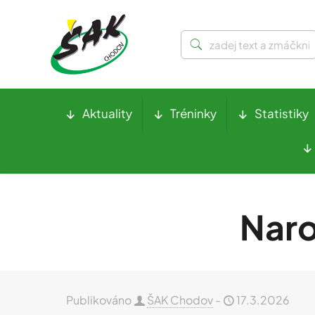
Aktuality
Tréninky
Statistiky
Naro
Publikováno
ŠAK Chodov
-
17.3.2026