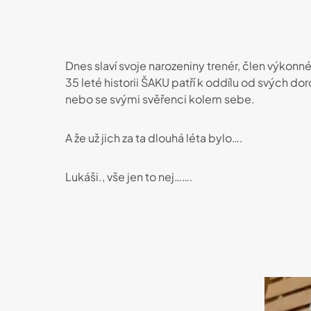
Dnes slaví svoje narozeniny trenér, člen výkonn
35 leté historii ŠAKU patří k oddílu od svých d
nebo se svými svěřenci kolem sebe.
A že už jich za ta dlouhá léta bylo….
Lukáši., vše jen to nej…….