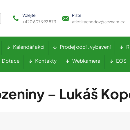
Volejte
Pište
+420 607 992 873
atletikachodov@seznam.cz
Kalendář akcí
Prodej oddíl. vybavení
R
Dotace
Kontakty
Webkamera
EOS
zeniny – Lukáš Ko