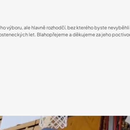
ého výboru, ale hlavně rozhodčí, bez kterého byste nevyběhli
orosteneckých let. Blahopřejeme a děkujeme za jeho poctivou 