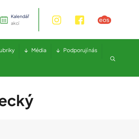
Kalendář
akcí
ubriky
Média
Podporují nás
pecký