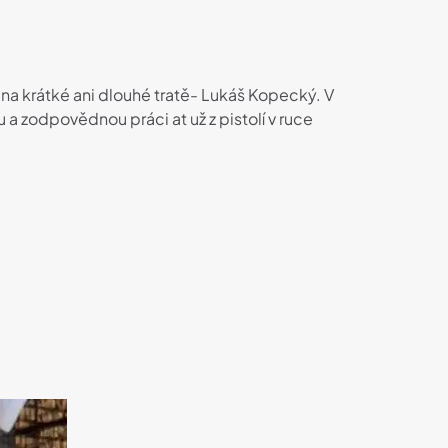
 na krátké ani dlouhé tratě- Lukáš Kopecký. V
a zodpovědnou práci at už z pistolí v ruce