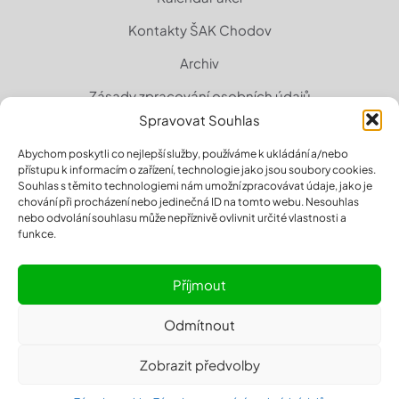
Kontakty ŠAK Chodov
Archiv
Zásady zpracování osobních údajů
Spravovat Souhlas
Zásady cookies (EU)
Abychom poskytli co nejlepší služby, používáme k ukládání a/nebo
přístupu k informacím o zařízení, technologie jako jsou soubory cookies.
Souhlas s těmito technologiemi nám umožní zpracovávat údaje, jako je
chování při procházení nebo jedinečná ID na tomto webu. Nesouhlas
nebo odvolání souhlasu může nepříznivě ovlivnit určité vlastnosti a
funkce.
Příjmout
Odmítnout
© 2026 sakchodov.cz | All Rights Reserved | Powered by
Zobrazit předvolby
Designrepublic.cz