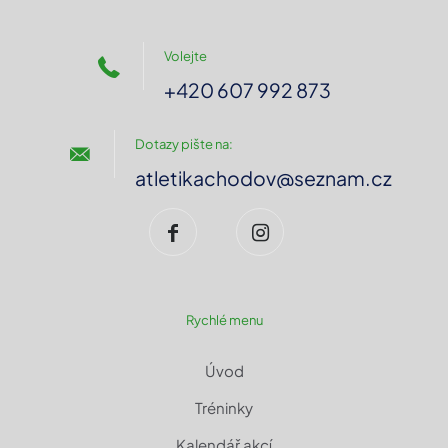
Volejte
+420 607 992 873
Dotazy pište na:
atletikachodov@seznam.cz
Rychlé menu
Úvod
Tréninky
Kalendář akcí