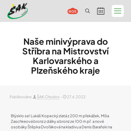
Naše minivýprava do
Stříbra na Mistrovství
Karlovarského a
Plzeňského kraje
Publikováno
ŠAK Chodov
-
27.6.2022
Blýsklo se! Lukáš Kopecký zlatá z 200 m překážek, Míša
Zaschkeová bronz z dálky a bronz ze 100 m př. a nové
osobáky Štěpka Dvořáková na kladivu a Denis Baraňski na