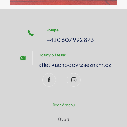
Volejte
+420 607 992 873
Dotazy pište na:
atletikachodov@seznam.cz
Rychlé menu
Úvod