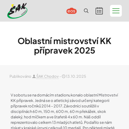
Oblastní mistrovství KK
přípravek 2025
Publikováno
ŠAK Chodov
-
13.10.2025
V sobotu se na domácím stadionu konalo oblastní Mistrovství
KK přípravek. Jedná se o atletický závod určený kategorii
přípravek ročníků 2014 – 2017. Závodníci soutěžili
v
disciplínách 60 m, 150 m, 600 m, 60 m překážek, skok
daleký, hod míčkem a ve štafetě 4 x 60 m. Náš oddíl
reprezentovalo celkem 13 mladých atletů. Podařilo se nám
získat v krajské úrovni celkově 10 medailí. Pro některé mladé