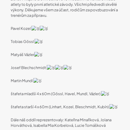
atlety to byly první atletické závody. Všichni předvedli skvělé
výkony. Děkujeme všem za účast, rodičům za povzbuzování a
trenérům za přípravu.
Pavel Kozel
Tobias Gössl
Matyáš Vázler
Josef Blechschmidt
Martin Mundl
štafeta mladší 4 x 60m (Gössl, Havel, Mundl, Vázler)
štafeta starší 4 x 60m (Linhart, Kozel, Bleschmidt, Kubín)
Dále náš oddíl reprezentovaly: Kateřina Minaříková, Jolana
Horváthová, Isabella Mia Korbelová, Lucie Tomášková