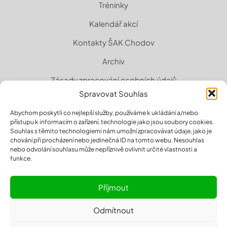
Tréninky
Kalendář akcí
Kontakty ŠAK Chodov
Archiv
Zásady zpracování osobních údajů
Spravovat Souhlas
Zásady cookies (EU)
Abychom poskytli co nejlepší služby, používáme k ukládání a/nebo
přístupu k informacím o zařízení, technologie jako jsou soubory cookies.
Souhlas s těmito technologiemi nám umožní zpracovávat údaje, jako je
chování při procházení nebo jedinečná ID na tomto webu. Nesouhlas
nebo odvolání souhlasu může nepříznivě ovlivnit určité vlastnosti a
funkce.
Příjmout
Odmítnout