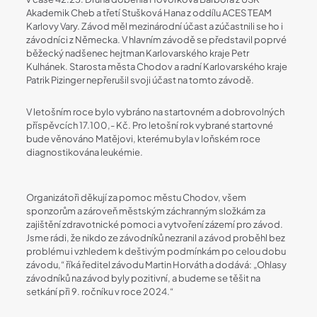
Akademik Cheb a třetí Stušková Hana z oddílu ACES TEAM
Karlovy Vary. Závod měl mezinárodní účast a zúčastnili se ho i
závodníci z Německa. V hlavním závodě se představil poprvé
běžecký nadšenec hejtman Karlovarského kraje Petr
Kulhánek. Starosta města Chodov a radní Karlovarského kraje
Patrik Pizinger nepřerušil svoji účast na tomto závodě.
V letošním roce bylo vybráno na startovném a dobrovolných
příspěvcích 17.100,- Kč. Pro letošní rok vybrané startovné
bude věnováno Matějovi, kterému byla v loňském roce
diagnostikována leukémie.
Organizátoři děkují za pomoc městu Chodov, všem
sponzorům a zároveň městským záchranným složkám za
zajištění zdravotnické pomoci a vytvoření zázemí pro závod.
Jsme rádi, že nikdo ze závodníků nezranil a závod proběhl bez
problému i vzhledem k deštivým podmínkám po celou dobu
závodu,“ říká ředitel závodu Martin Horváth a dodává: „Ohlasy
závodníků na závod byly pozitivní, a budeme se těšit na
setkání při 9. ročníku v roce 2024.“