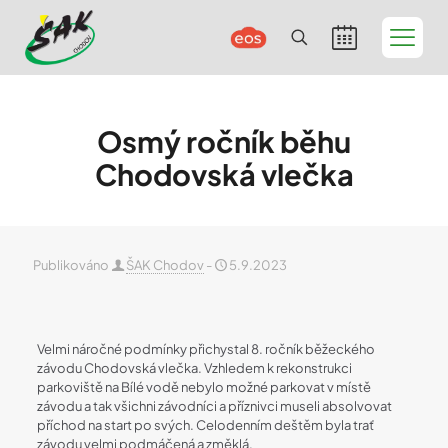
Osmý ročník běhu
Chodovská vlečka
Publikováno
ŠAK Chodov
-
5.9.2023
Velmi náročné podmínky přichystal 8. ročník běžeckého
závodu Chodovská vlečka. Vzhledem k rekonstrukci
parkoviště na Bílé vodě nebylo možné parkovat v místě
závodu a tak všichni závodníci a příznivci museli absolvovat
příchod na start po svých. Celodenním deštěm byla trať
závodu velmi podmáčená a změklá.