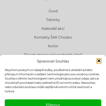
Úvod
Tréninky
Kalendář akcí
Kontakty ŠAK Chodov
Archiv
Zásady zpracování osobních údajů
Spravovat Souhlas
Zásady cookies (EU)
Abychom poskytli co nejlepší služby, používáme k ukládání a/nebo
přístupu k informacím o zařízení, technologie jako jsou soubory cookies.
Souhlas s těmito technologiemi nám umožní zpracovávat údaje, jako je
chování při procházení nebo jedinečná ID na tomto webu. Nesouhlas
nebo odvolání souhlasu může nepříznivě ovlivnit určité vlastnosti a
funkce.
Příjmout