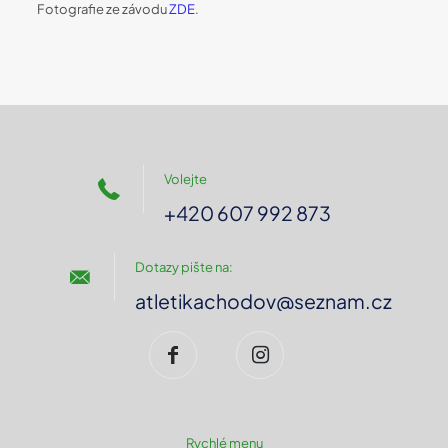
Fotografie ze závodu
ZDE
.
Volejte
+420 607 992 873
Dotazy pište na:
atletikachodov@seznam.cz
Rychlé menu