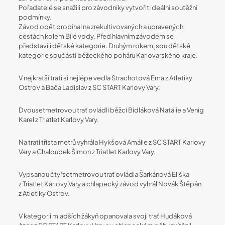
Pořadatelé se snažili pro závodníky vytvořit ideální soutěžní
podmínky.
Závod opět probíhal na zrekultivovaných a upravených
cestách kolem Bílé vody. Před hlavním závodem se
představili dětské kategorie. Druhým rokem jsou dětské
kategorie součástí běžeckého poháru Karlovarského kraje.
V nejkratší trati si nejlépe vedla Strachotová Ema z Atletiky
Ostrov a Bača Ladislav z SC START Karlovy Vary.
Dvousetmetrovou trať ovládli běžci Bidláková Natálie a Venig
Karel z Triatlet Karlovy Vary.
Na trati třista metrů vyhrála Hykšová Amálie z SC START Karlovy
Vary a Chaloupek Šimon z Triatlet Karlovy Vary.
Vypsanou čtyřsetmetrovou trať ovládla Šarkánová Eliška
z Triatlet Karlovy Vary a chlapecký závod vyhrál Novák Štěpán
z Atletiky Ostrov.
V kategorii mladších žákyň opanovala svoji trať Hudáková