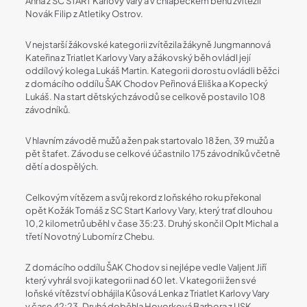
Anna z SC START Karlovy Vary a v chlapeckém běhu zvítězil
Novák Filip z Atletiky Ostrov.
V nejstarší žákovské kategorii zvítězila žákyně Jungmannová
Kateřina z Triatlet Karlovy Vary a žákovský běh ovládl její
oddílový kolega Lukáš Martin. Kategorii dorostu ovládli běžci
z domácího oddílu ŠAK Chodov Peřinová Eliška a Kopecký
Lukáš. Na start dětských závodů se celkově postavilo 108
závodníků.
V hlavním závodě mužů a žen pak startovalo 18 žen, 39 mužů a
pět štafet. Závodu se celkové účastnilo 175 závodníků včetně
dětí a dospělých.
Celkovým vítězem a svůj rekord z loňského roku překonal
opět Kožák Tomáš z SC Start Karlovy Vary, který trať dlouhou
10,2 kilometrů uběhl v čase 35:23. Druhý skončil Oplt Michal a
třetí Novotný Lubomír z Chebu.
Z domácího oddílu ŠAK Chodov si nejlépe vedle Valjent Jiří
který vyhrál svoji kategorii nad 60 let. V kategorii žen své
loňské vítězství obhájila Kůsová Lenka z Triatlet Karlovy Vary
v čase 42:23. Druhá doběhla Hovorková Barbora z USK