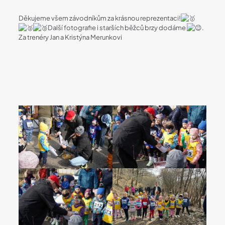
Děkujeme všem závodníkům za krásnou reprezentaci!
Další fotografie i starších běžců brzy dodáme
.
Za trenéry Jan a Kristýna Merunkovi