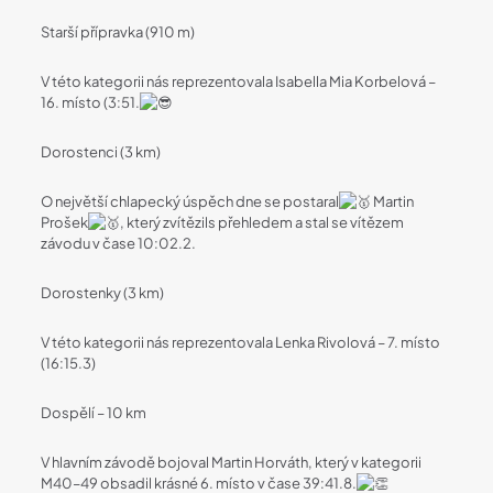
Starší přípravka (910 m)
V této kategorii nás reprezentovala Isabella Mia Korbelová –
16. místo (3:51.
Dorostenci (3 km)
O největší chlapecký úspěch dne se postaral
Martin
Prošek
, který zvítězils přehledem a stal se vítězem
závodu v čase 10:02.2.
Dorostenky (3 km)
V této kategorii nás reprezentovala Lenka Rivolová – 7. místo
(16:15.3)
Dospělí – 10 km
V hlavním závodě bojoval Martin Horváth, který v kategorii
M40–49 obsadil krásné 6. místo v čase 39:41.8.