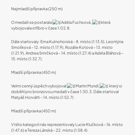
Nejmladší přípravka (250 m)
O medaili se postarala
Adéla Fuchsová,
která
vybojovala stříbro v čase 1:02.8.
Dále startovaly: Ema Kutnohorská – 8. místo (1:13.5), Leontýna
Smolíková – 12. místo (1:17.9), Rozálie Kotová – 13. místo
(1:21.9), Andrea Smrčková – 14. místo (1:27.4) a Adéla Bláhová –
15. místo (1:32.7).
Mladší přípravka (450 m)
Velmi cenný úspěch vybojoval
Martin Mundl,
který si
doběhl pro bronzovou medaili v čase 1:30.3. Dále startoval
Matyáš Horváth – 14. místo (1:52.7)
Mladší přípravka (450 m)
V této kategorii nás reprezentovaly Lucie Klučková – 16. místo
(1:47.6) a Tereza Lánská – 22. místo (1:58.4)