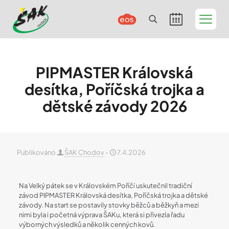
PIPMASTER Královská
desítka, Poříčská trojka a
dětské závody 2026
Publikováno
ŠAK Chodov
-
7.4.2026
Na Velký pátek se v Královském Poříčí uskutečnil tradiční
závod PIPMASTER Královská desítka, Poříčská trojka a dětské
závody. Na start se postavily stovky běžců a běžkyň a mezi
nimi byla i početná výprava ŠAKu, která si přivezla řadu
výborných výsledků a několik cenných kovů.