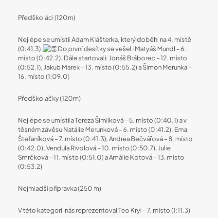
Předškoláci (120m)
Nejlépe se umístil Adam Klášterka, který doběhl na 4. místě
(0:41.3).
Do první desítky se vešel i Matyáš Mundl – 6.
místo (0:42.2). Dále startovali: Jonáš Bráborec – 12. místo
(0:52.1), Jakub Marek – 13. místo (0:55.2) a Šimon Merunka –
16. místo (1:09.0)
Předškolačky (120m)
Nejlépe se umístila Tereza Šimlíková – 5. místo (0:40.1) a v
těsném závěsu Natálie Merunková – 6. místo (0:41.2), Ema
Štefaníková – 7. místo (0:41.3), Andrea Bečvářová – 8. místo
(0:42.0), Vendula Rivolová – 10. místo (0:50.7), Julie
Smrčková – 11. místo (0:51.0) a Amálie Kotová – 13. místo
(0:53.2)
Nejmladší přípravka (250 m)
V této kategorii nás reprezentoval Teo Kryl – 7. místo (1:11.3)