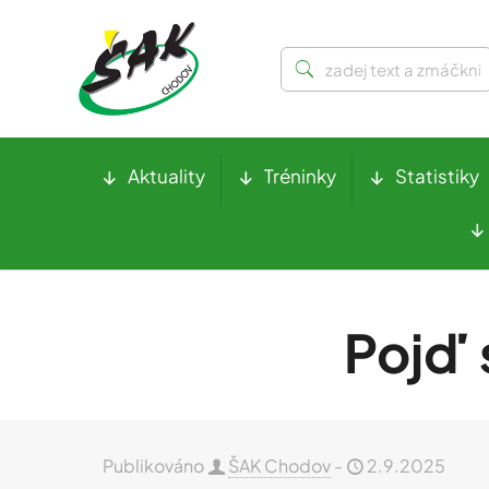
Aktuality
Tréninky
Statistiky
Pojď 
Publikováno
ŠAK Chodov
-
2.9.2025