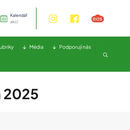
Kalendář
akcí
ubriky
Média
Podporují nás
m 2025