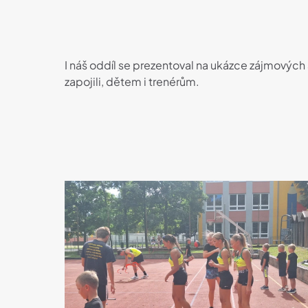
I náš oddíl se prezentoval na ukázce zájmových 
zapojili, dětem i trenérům.