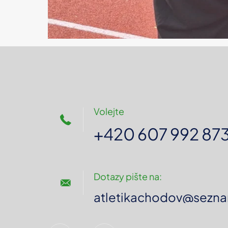
Volejte
+420 607 992 87
Dotazy pište na:
atletikachodov@sezna