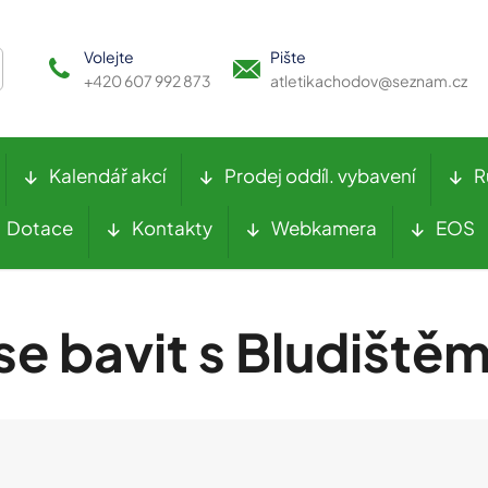
Volejte
Pište
+420 607 992 873
atletikachodov@seznam.cz
Kalendář akcí
Prodej oddíl. vybavení
R
Dotace
Kontakty
Webkamera
EOS
se bavit s Bludiště