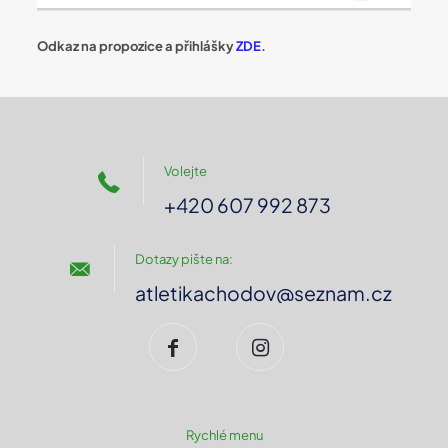
Odkaz na propozice a přihlášky
ZDE
.
Volejte
+420 607 992 873
Dotazy pište na:
atletikachodov@seznam.cz
Rychlé menu