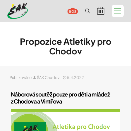
Propozice Atletiky pro
Chodov
Publikováno
ŠAK Chodov
-
5.4.2022
Náborová soutěž pouze pro děti a mládež
z Chodova a Vintířova