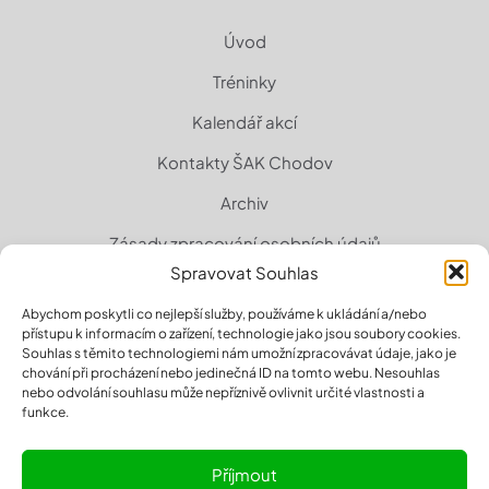
Úvod
Tréninky
Kalendář akcí
Kontakty ŠAK Chodov
Archiv
Zásady zpracování osobních údajů
Spravovat Souhlas
Zásady cookies (EU)
Abychom poskytli co nejlepší služby, používáme k ukládání a/nebo
přístupu k informacím o zařízení, technologie jako jsou soubory cookies.
Souhlas s těmito technologiemi nám umožní zpracovávat údaje, jako je
chování při procházení nebo jedinečná ID na tomto webu. Nesouhlas
nebo odvolání souhlasu může nepříznivě ovlivnit určité vlastnosti a
funkce.
Příjmout