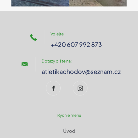
Volejte
+420 607 992 873
Dotazy pište na:
atletikachodov@seznam.cz
Rychlé menu
Úvod