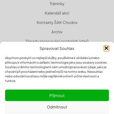
Tréninky
Kalendář akcí
Kontakty ŠAK Chodov
Archiv
Zásady zpracování osobních údajů
Spravovat Souhlas
Zásady cookies (EU)
Abychom poskytli co nejlepší služby, používáme k ukládání a/nebo
přístupu k informacím o zařízení, technologie jako jsou soubory cookies.
Souhlas s těmito technologiemi nám umožní zpracovávat údaje, jako je
chování při procházení nebo jedinečná ID na tomto webu. Nesouhlas
nebo odvolání souhlasu může nepříznivě ovlivnit určité vlastnosti a
funkce.
Příjmout
Odmítnout