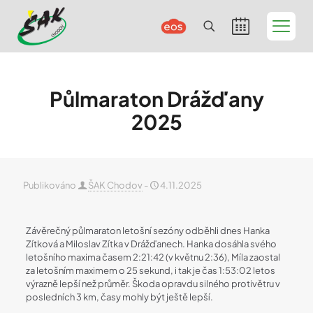
Půlmaraton Drážďany
2025
Publikováno
ŠAK Chodov
-
4.11.2025
Závěrečný půlmaraton letošní sezóny odběhli dnes Hanka
Zítková a Miloslav Zítka v Drážďanech. Hanka dosáhla svého
letošního maxima časem 2:21:42 (v květnu 2:36), Míla zaostal
za letošním maximem o 25 sekund, i tak je čas 1:53:02 letos
výrazně lepší než průměr. Škoda opravdu silného protivětru v
posledních 3 km, časy mohly být ještě lepší.