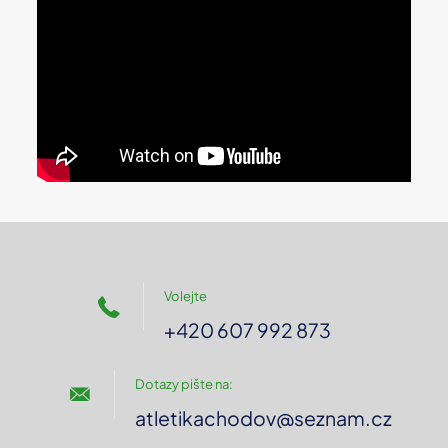
Volejte
+420 607 992 873
Dotazy pište na:
atletikachodov@seznam.cz