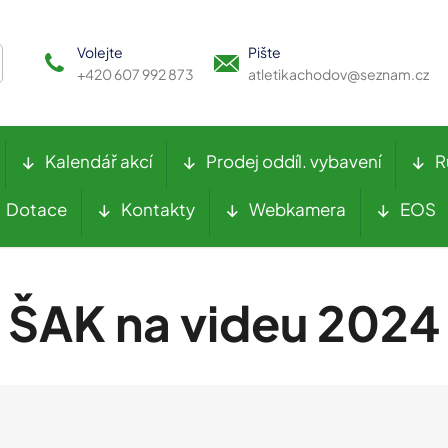
Volejte
Pište
+420 607 992 873
atletikachodov@seznam.cz
Kalendář akcí
Prodej oddíl. vybavení
R
Dotace
Kontakty
Webkamera
EOS
ŠAK na videu 2024