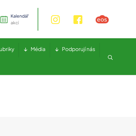
Kalendář
akcí
ubriky
Média
Podporují nás