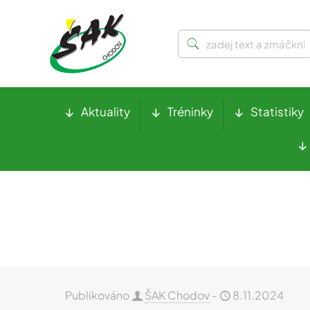
Aktuality
Tréninky
Statistiky
Publikováno
ŠAK Chodov
-
8.11.2024