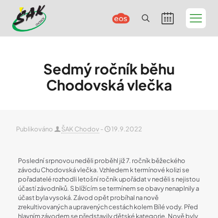
Sedmý ročník běhu
Chodovská vlečka
Publikováno
ŠAK Chodov
-
19.9.2022
Poslední srpnovou neděli proběhl již 7. ročník běžeckého
závodu Chodovská vlečka. Vzhledem k termínové kolizi se
pořadatelé rozhodli letošní ročník upořádat v neděli s nejistou
účastí závodníků. S blížícím se termínem se obavy nenaplnily a
účast byla vysoká. Závod opět probíhal na nově
zrekultivovaných a upravených cestách kolem Bílé vody. Před
hlavním závodem se představily dětské kategorie. Nově byly