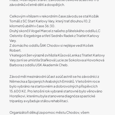
závodníků včetně dětí a dospělých.
Celkovým vítězem v rekordním čase závodu se stal Kožák
Tomáš z SC Start Karlovy Vary, který trať dlouhou 10,2
kilometrů uběhl v čase 36:30.
Druhý skončil Vogel Marcel z našeho přátelského oddílu LC
Oelsnitz-Erzgebirge a třetí Sedněv Radek z Triatlet Karlovy
Vary.
Z domácího oddílu ŠAK Chodov si nejlépe vedl Košek
Robert.
V kategorii žen výrazně zvítězila Kůsová Lenka z Triatlet Karlovy
Vary za ní se umístila Staňková Lucie ze Sokolova a Hovorková
Barbora z oddílu USK Akademik Cheb.
Závod měl mezinárodní účast a zúčastnili se ho závodníci z
Německa a Spojených Arabských Emirátů. V letošním roce
bylo vybráno na startovném a dobrovolných příspěvcích
15.600 Kč. Pro letošní rok vybrané startovné bylo věnováno
Honzíkovi, kterému byla stanovena diagnóza spastické
triparézy a vyžaduje stálou rehabilitaci.
Organizátoři děkují za pomoc městu Chodov, všem