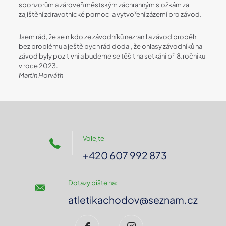
sponzorům a zároveň městským záchranným složkám za
zajištění zdravotnické pomoci a vytvoření zázemí pro závod.
Jsem rád, že se nikdo ze závodníků nezranil a závod proběhl
bez problému a ještě bych rád dodal, že ohlasy závodníků na
závod byly pozitivní a budeme se těšit na setkání při 8.ročníku
v roce 2023.
Martin Horváth
Volejte
+420 607 992 873
Dotazy pište na:
atletikachodov@seznam.cz