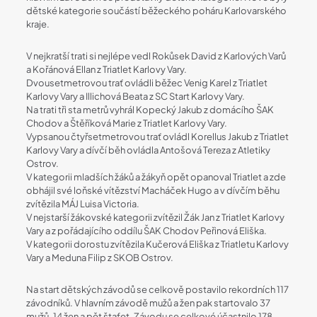
dětské kategorie součástí běžeckého poháru Karlovarského
kraje.
V nejkratší trati si nejlépe vedl Rokůsek David z Karlových Varů
a Kořánová Ellan z Triatlet Karlovy Vary.
Dvousetmetrovou trať ovládli běžec Venig Karel z Triatlet
Karlovy Vary a Illichová Beata z SC Start Karlovy Vary.
Na trati tři sta metrů vyhrál Kopecký Jakub z domácího ŠAK
Chodov a Štěříková Marie z Triatlet Karlovy Vary.
Vypsanou čtyřsetmetrovou trať ovládl Korellus Jakub z Triatlet
Karlovy Vary a dívčí běh ovládla Antošová Tereza z Atletiky
Ostrov.
V kategorii mladších žáků a žákyň opět opanoval Triatlet a zde
obhájil své loňské vítězství Macháček Hugo a v dívčím běhu
zvítězila MÁJ Luisa Victoria.
V nejstarší žákovské kategorii zvítězil Žák Jan z Triatlet Karlovy
Vary a z pořádajícího oddílu ŠAK Chodov Peřinová Eliška.
V kategorii dorostu zvítězila Kučerová Eliška z Triatletu Karlovy
Vary a Meduna Filip z SKOB Ostrov.
Na start dětských závodů se celkově postavilo rekordních 117
závodníků. V hlavním závodě mužů a žen pak startovalo 37
mužů, 14 žen a pět štafet. Závodu se celkové účastnilo 178