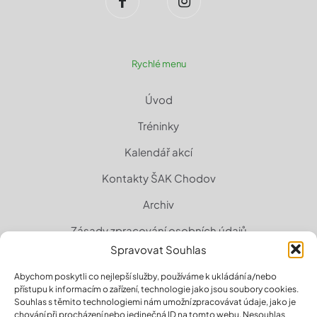
Rychlé menu
Úvod
Tréninky
Kalendář akcí
Kontakty ŠAK Chodov
Archiv
Zásady zpracování osobních údajů
Spravovat Souhlas
Zásady cookies (EU)
Abychom poskytli co nejlepší služby, používáme k ukládání a/nebo
přístupu k informacím o zařízení, technologie jako jsou soubory cookies.
Souhlas s těmito technologiemi nám umožní zpracovávat údaje, jako je
chování při procházení nebo jedinečná ID na tomto webu. Nesouhlas