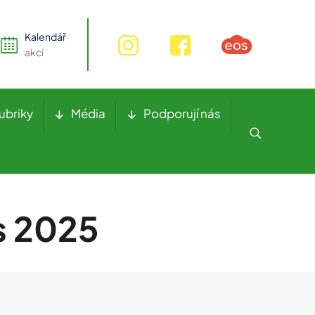
Kalendář
akcí
ubriky
Média
Podporují nás
s 2025