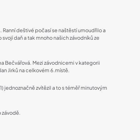
 Ranní deštivé počasí se naštěstí umoudřilo a
 svojí daň a tak mnoho našich závodníků ze
ea Bečvářová. Mezi závodnicemi v kategorii
Jan Jirků na celkovém 6.místě.
11) jednoznačně zvítězil a to s téměř minutovým
o závodě.