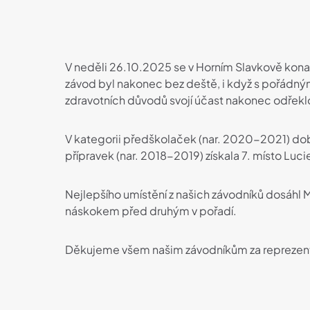
V neděli 26.10.2025 se v Horním Slavkově konal
závod byl nakonec bez deště, i když s pořádným
zdravotních důvodů svojí účast nakonec odřekl
V kategorii předškolaček (nar. 2020-2021) době
přípravek (nar. 2018-2019) získala 7. místo Luc
Nejlepšího umístění z našich závodníků dosáhl M
náskokem před druhým v pořadí.
Děkujeme všem našim závodníkům za reprezenta