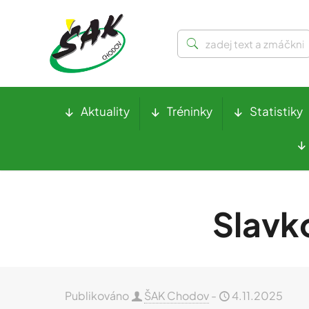
Aktuality
Tréninky
Statistiky
Slavk
Publikováno
ŠAK Chodov
-
4.11.2025