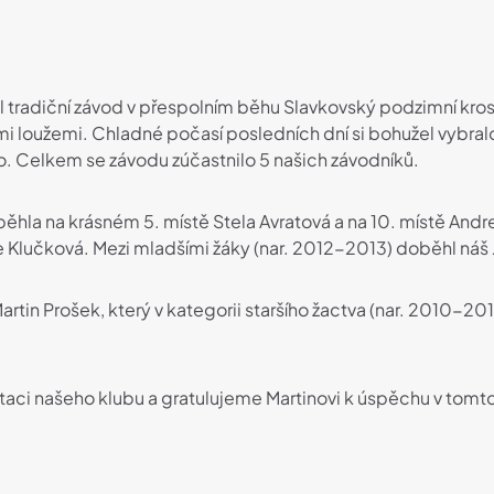
 tradiční závod v přespolním běhu Slavkovský podzimní kros.
i loužemi. Chladné počasí posledních dní si bohužel vybralo
o. Celkem se závodu zúčastnilo 5 našich závodníků.
hla na krásném 5. místě Stela Avratová a na 10. místě Andr
ie Klučková. Mezi mladšími žáky (nar. 2012-2013) doběhl náš 
artin Prošek, který v kategorii staršího žactva (nar. 2010-20
ci našeho klubu a gratulujeme Martinovi k úspěchu v tomt