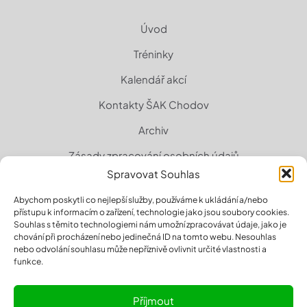
Úvod
Tréninky
Kalendář akcí
Kontakty ŠAK Chodov
Archiv
Zásady zpracování osobních údajů
Spravovat Souhlas
Zásady cookies (EU)
Abychom poskytli co nejlepší služby, používáme k ukládání a/nebo
přístupu k informacím o zařízení, technologie jako jsou soubory cookies.
Souhlas s těmito technologiemi nám umožní zpracovávat údaje, jako je
chování při procházení nebo jedinečná ID na tomto webu. Nesouhlas
nebo odvolání souhlasu může nepříznivě ovlivnit určité vlastnosti a
funkce.
Příjmout