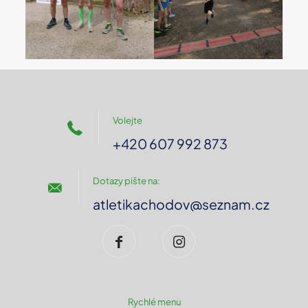
Volejte
+420 607 992 873
Dotazy pište na:
atletikachodov@seznam.cz
Rychlé menu