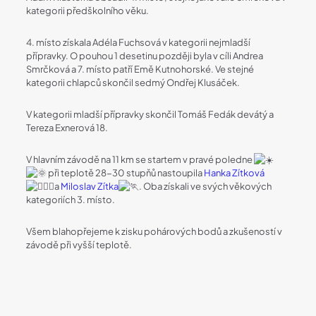
kategorii předškolního věku.
4. místo získala Adéla Fuchsová v kategorii nejmladší
přípravky. O pouhou 1 desetinu později byla v cíli Andrea
Smrčková a 7. místo patří Emě Kutnohorské. Ve stejné
kategorii chlapců skončil sedmý Ondřej Klusáček.
V kategorii mladší přípravky skončil Tomáš Fedák devátý a
Tereza Exnerová 18.
V hlavním závodě na 11 km se startem v pravé poledne
při teplotě 28-30 stupňů nastoupila
Hanka Zítková
a
Miloslav Zítka
. Oba získali ve svých věkových
kategoriích 3. místo.
Všem blahopřejeme k zisku pohárových bodů a zkušeností v
závodě při vyšší teplotě.