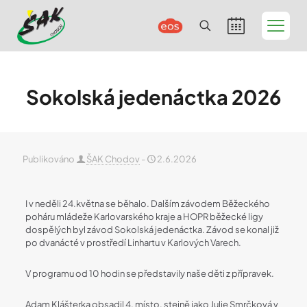
Sokolská jedenáctka 2026
Publikováno
ŠAK Chodov
-
2.6.2026
I v neděli 24.května se běhalo. Dalším závodem Běžeckého
poháru mládeže Karlovarského kraje a HOPR běžecké ligy
dospělých byl závod Sokolská jedenáctka. Závod se konal již
po dvanácté v prostředí Linhartu v Karlových Varech.
V programu od 10 hodin se představily naše děti z přípravek.
Adam Klášterka obsadil 4. místo, stejně jako Julie Smrčková v