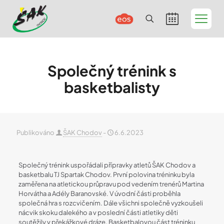
Společný trénink s
basketbalisty
Publikováno
ŠAK Chodov
-
6.6.2023
Společný trénink uspořádali přípravky atletů ŠAK Chodov a
basketbalu TJ Spartak Chodov. První polovina tréninku byla
zaměřena na atletickou průpravu pod vedením trenérů Martina
Horvátha a Adély Baranovské. V úvodní části proběhla
společná hra s rozcvičením. Dále všichni společně vyzkoušeli
nácvik skoku dalekého a v poslední části atletiky děti
soutěžily v překážkové dráze. Basketbalovou část tréninku