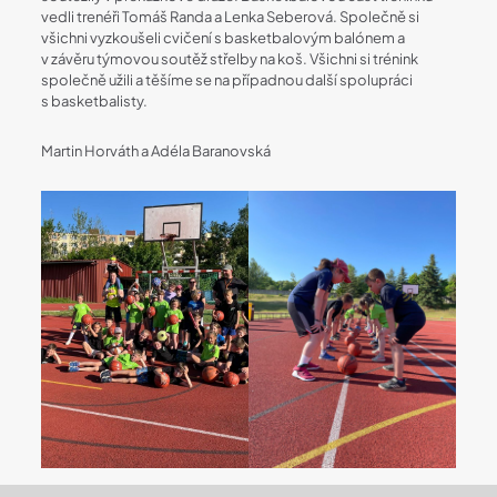
vedli trenéři Tomáš Randa a Lenka Seberová. Společně si
všichni vyzkoušeli cvičení s basketbalovým balónem a
v závěru týmovou soutěž střelby na koš. Všichni si trénink
společně užili a těšíme se na případnou další spolupráci
s basketbalisty.
Martin Horváth a Adéla Baranovská