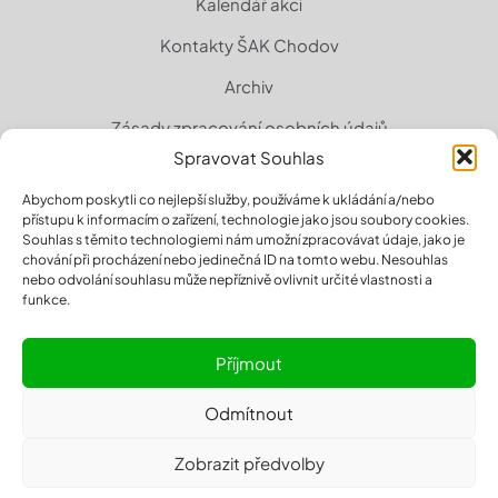
Kalendář akcí
Kontakty ŠAK Chodov
Archiv
Zásady zpracování osobních údajů
Spravovat Souhlas
Zásady cookies (EU)
Abychom poskytli co nejlepší služby, používáme k ukládání a/nebo
přístupu k informacím o zařízení, technologie jako jsou soubory cookies.
Souhlas s těmito technologiemi nám umožní zpracovávat údaje, jako je
chování při procházení nebo jedinečná ID na tomto webu. Nesouhlas
nebo odvolání souhlasu může nepříznivě ovlivnit určité vlastnosti a
funkce.
Příjmout
Odmítnout
© 2026 sakchodov.cz | All Rights Reserved | Powered by
Zobrazit předvolby
Designrepublic.cz