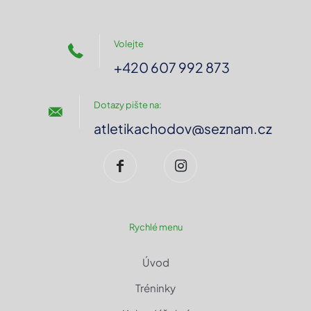
Volejte
+420 607 992 873
Dotazy pište na:
atletikachodov@seznam.cz
Rychlé menu
Úvod
Tréninky