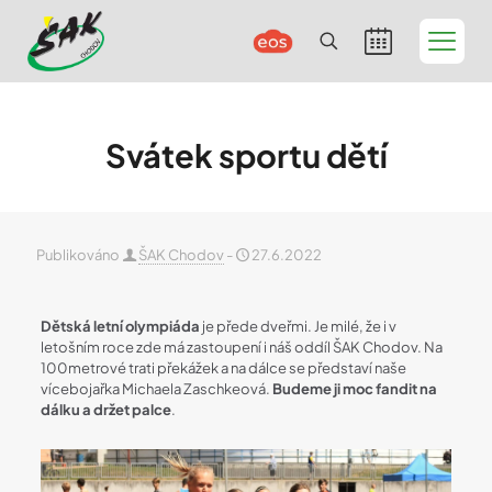
Svátek sportu dětí
Publikováno
ŠAK Chodov
-
27.6.2022
Dětská letní olympiáda
je přede dveřmi. Je milé, že i v
letošním roce zde má zastoupení i náš oddíl ŠAK Chodov. Na
100metrové trati překážek a na dálce se představí naše
vícebojařka Michaela Zaschkeová.
Budeme ji moc fandit na
dálku a držet palce
.