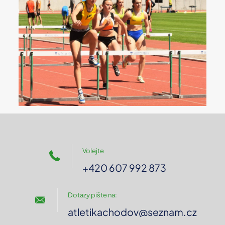
Volejte
+420 607 992 873
Dotazy pište na:
atletikachodov@seznam.cz