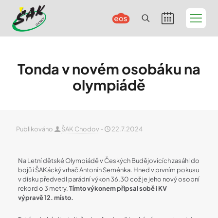
Tonda v novém osobáku na
olympiádě
Publikováno
ŠAK Chodov
-
22.7.2024
Na Letní dětské Olympiádě v Českých Budějovicích zasáhl do
bojů i ŠAKácký vrhač Antonín Seménka. Hned v prvním pokusu
v disku předvedl parádní výkon 36,30 což je jeho nový osobní
rekord o 3 metry.
Tímto výkonem připsal sobě i KV
výpravě 12. místo.