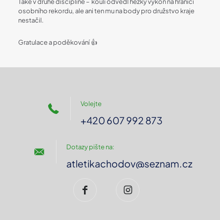
Také v druhé disciplině – kouli odvedl hezký výkon na hranici
osobního rekordu, ale ani ten mu na body pro družstvo kraje
nestačil.
Gratulace a poděkování 👍
Volejte
+420 607 992 873
Dotazy pište na:
atletikachodov@seznam.cz