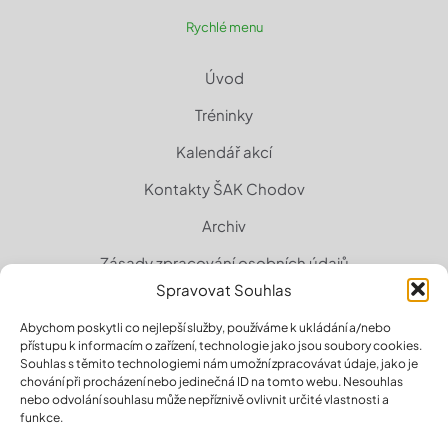
Rychlé menu
Úvod
Tréninky
Kalendář akcí
Kontakty ŠAK Chodov
Archiv
Zásady zpracování osobních údajů
Spravovat Souhlas
Zásady cookies (EU)
Abychom poskytli co nejlepší služby, používáme k ukládání a/nebo
přístupu k informacím o zařízení, technologie jako jsou soubory cookies.
Souhlas s těmito technologiemi nám umožní zpracovávat údaje, jako je
chování při procházení nebo jedinečná ID na tomto webu. Nesouhlas
nebo odvolání souhlasu může nepříznivě ovlivnit určité vlastnosti a
funkce.