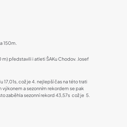
na 150m.
0 m) představili i atleti ŠAKu Chodov. Josef
7,01s, což je 4. nejlepší čas na této trati
vělým výkonem a sezonním rekordem se pak
to zaběhla sezonní rekord 43,57s což je 5.