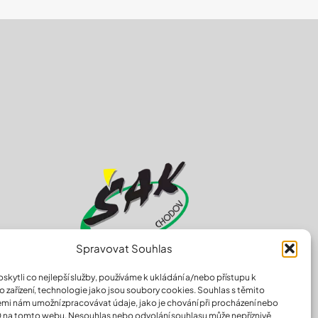
Spravovat Souhlas
kytli co nejlepší služby, používáme k ukládání a/nebo přístupu k
údajů
 zařízení, technologie jako jsou soubory cookies. Souhlas s těmito
mi nám umožní zpracovávat údaje, jako je chování při procházení nebo
D na tomto webu. Nesouhlas nebo odvolání souhlasu může nepříznivě