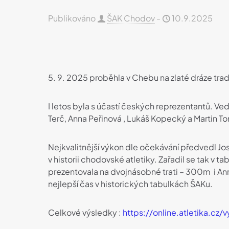
Publikováno
ŠAK Chodov
-
10.9.2025
5. 9. 2025 proběhla v Chebu na zlaté dráze tr
I letos byla s účastí českých reprezentantů. Ved
Terč, Anna Peřinová , Lukáš Kopecký a Martin To
Nejkvalitnější výkon dle očekávání předvedl Jose
v historii chodovské atletiky. Zařadil se tak v
prezentovala na dvojnásobné trati – 300m i Ann
nejlepší čas v historických tabulkách ŠAKu.
Celkové výsledky :
https://online.atletika.cz