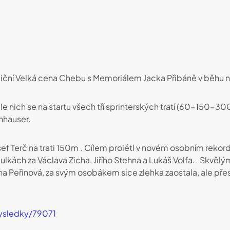
adiční Velká cena Chebu s Memoriálem Jacka Přibáně v běhu 
le nich se na startu všech tří sprinterských tratí (60-150-30
nhauser.
f Terč na trati 150m . Cílem prolétl v novém osobním rekordu 1
 tabulkách za Václava Zicha, Jiřího Stehna a Lukáš Volfa. Sk
a Peřinová, za svým osobákem sice zlehka zaostala, ale přes
/vysledky/79071