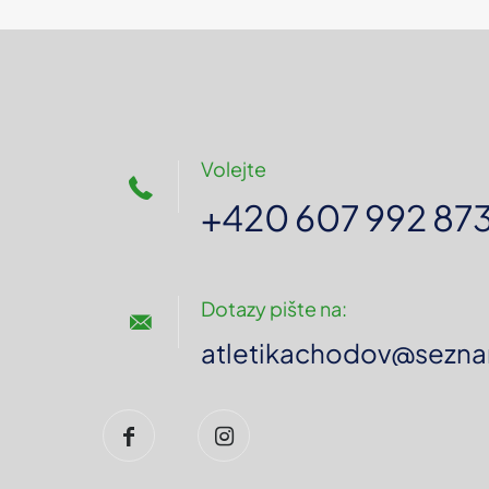
Volejte
+420 607 992 87
Dotazy pište na:
atletikachodov@sezna