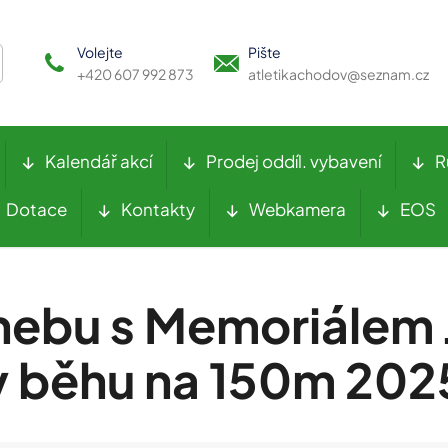
Volejte
Pište
+420 607 992 873
atletikachodov@seznam.cz
Kalendář akcí
Prodej oddíl. vybavení
R
Dotace
Kontakty
Webkamera
EOS
hebu s Memoriálem 
v běhu na 150m 202