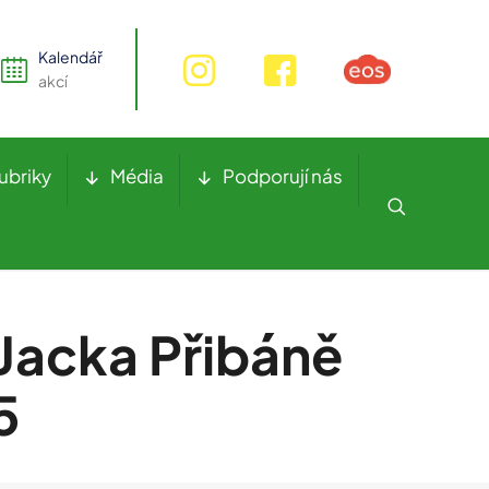
Kalendář
akcí
ubriky
Média
Podporují nás
Jacka Přibáně
5