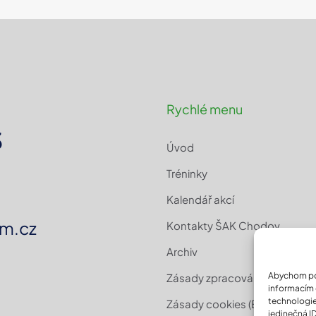
Rychlé menu
3
Úvod
Tréninky
Kalendář akcí
m.cz
Kontakty ŠAK Chodov
Archiv
Abychom pos
Zásady zpracování osobních 
informacím o
technologie
Zásady cookies (EU)
jedinečná I