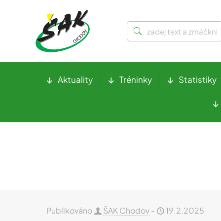
Aktuality
Tréninky
Statistiky
Publikováno
ŠAK Chodov
-
19.2.2025