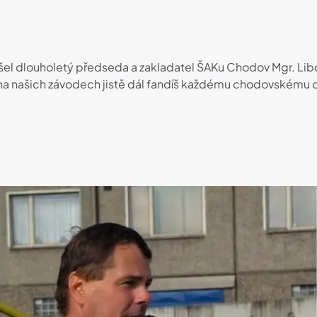
ešel dlouholetý předseda a zakladatel ŠAKu Chodov Mgr. Lib
i na našich závodech jistě dál fandíš každému chodovskému dr