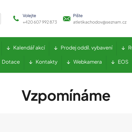
Volejte
Pište
+420 607 992 873
atletikachodov@seznam.cz
Kalendář akcí
Prodej oddíl. vybavení
R
Dotace
Kontakty
Webkamera
EOS
Vzpomínáme