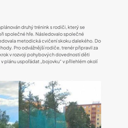
lánován druhý trénink s rodiči, který se
 při společné hře. Následovalo společné
následovala metodická cvičení skoku dalekého. Do
hody. Pro odvážnější rodiče, trenér připravil za
okrok v rozvoji pohybových dovedností děti
 v plánu uspořádat „bojovku“ v přilehlém okolí