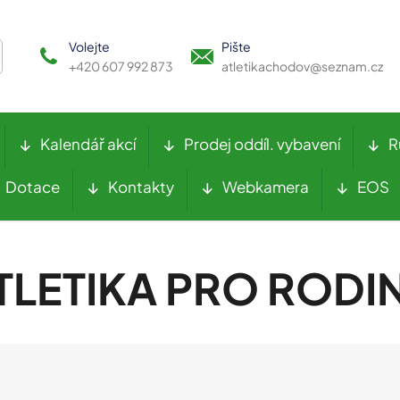
Volejte
Pište
+420 607 992 873
atletikachodov@seznam.cz
Kalendář akcí
Prodej oddíl. vybavení
R
Dotace
Kontakty
Webkamera
EOS
TLETIKA PRO RODI