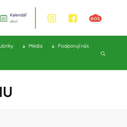
Kalendář
akcí
ubriky
Média
Podporují nás
NU