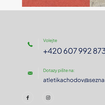
Volejte
+420 607 992 87
Dotazy pište na:
atletikachodov@sezna