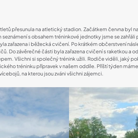
etů přesunula na atletický stadion. Začátkem června byl nap
ím seznámení s obsahem tréninkové jednotky jsme se zahřáli
ení byla zařazena i běžecká cvičení. Po krátkém občerstvení 
ičů. Do závěrečné části byla zařazena cvičení s raketkou a od
m. Všichni si společný trénink užili. Rodiče viděli, jaký p
etického tréninku přípravek v našem oddíle. Příští týden máme
cebojů, na kterou jsou zváni všichni zájemci.