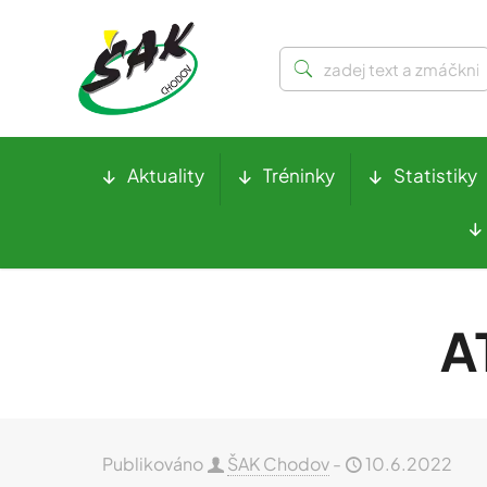
Aktuality
Tréninky
Statistiky
A
Publikováno
ŠAK Chodov
-
10.6.2022