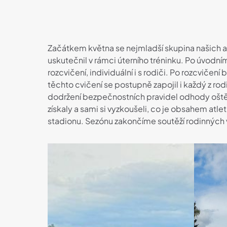
Začátkem května se nejmladší skupina našich atl
uskutečnil v rámci úterního tréninku. Po úvodn
rozcvičení, individuální i s rodiči. Po rozcvič
těchto cvičení se postupně zapojil i každý z rod
dodržení bezpečnostních pravidel odhody oštěpe
získaly a sami si vyzkoušeli, co je obsahem atl
stadionu. Sezónu zakončíme soutěží rodinných ví