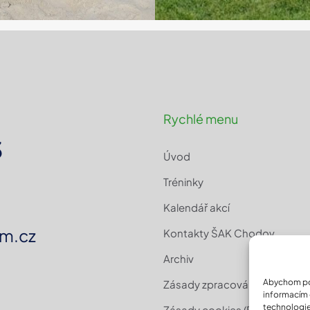
Rychlé menu
3
Úvod
Tréninky
Kalendář akcí
m.cz
Kontakty ŠAK Chodov
Archiv
Abychom pos
Zásady zpracování osobních 
informacím o
technologie
Zásady cookies (EU)